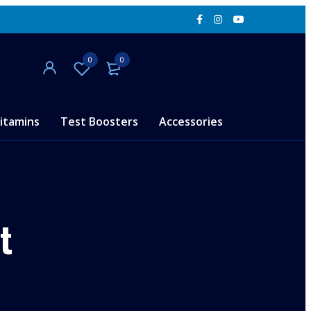
0
0
itamins
Test Boosters
Accessories
t