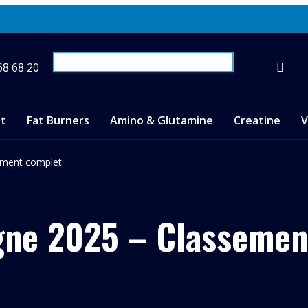
68 68 20
t
Fat Burners
Amino & Glutamine
Creatine
V
sement complet
igne 2025 – Classemen