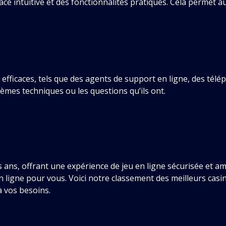
rface intuitive et des fonctionnalités pratiques. Cela permet 
t efficaces, tels que des agents de support en ligne, des télé
mes techniques ou les questions qu’ils ont.
s ans, offrant une expérience de jeu en ligne sécurisée et a
o en ligne pour vous. Voici notre classement des meilleurs casi
à vos besoins.