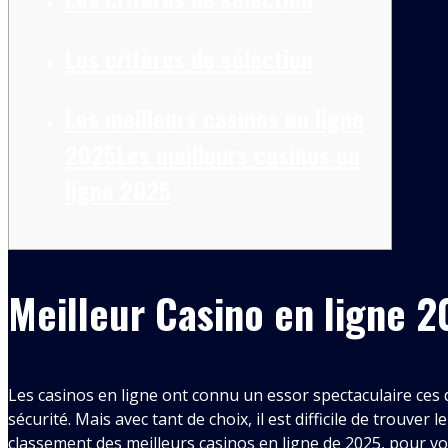
Les critères de sélection
Les meilleurs casinos en ligne
2025Les meilleurs casinos en
ligne 2025
Meilleur Casino en ligne 
Les casinos en ligne ont connu un essor spectaculaire ces 
sécurité. Mais avec tant de choix, il est difficile de trouve
classement des meilleurs casinos en ligne de 2025, pour vo