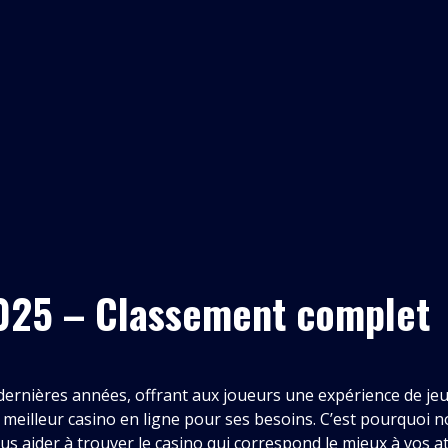
2025 – Classement complet
dernières années, offrant aux joueurs une expérience de jeu 
r le meilleur casino en ligne pour ses besoins. C’est pourquoi
us aider à trouver le casino qui correspond le mieux à vos at