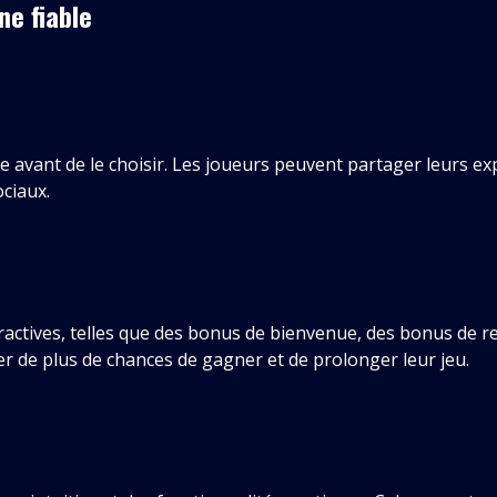
ne fiable
gne avant de le choisir. Les joueurs peuvent partager leurs ex
ciaux.
ttractives, telles que des bonus de bienvenue, des bonus de r
r de plus de chances de gagner et de prolonger leur jeu.