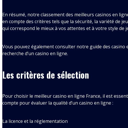
En résumé, notre classement des meilleurs casinos en lign
en compte des critères tels que la sécurité, la variété de 
qui correspond le mieux à vos attentes et à votre style de j
Vous pouvez également consulter notre guide des casino en 
recherche d’un casino en ligne.
Les critères de sélection
Pour choisir le meilleur casino en ligne France, il est essen
compte pour évaluer la qualité d’un casino en ligne :
La licence et la réglementation