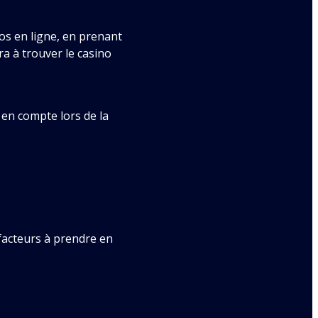
os en ligne, en prenant
ra à trouver le casino
 en compte lors de la
x facteurs à prendre en