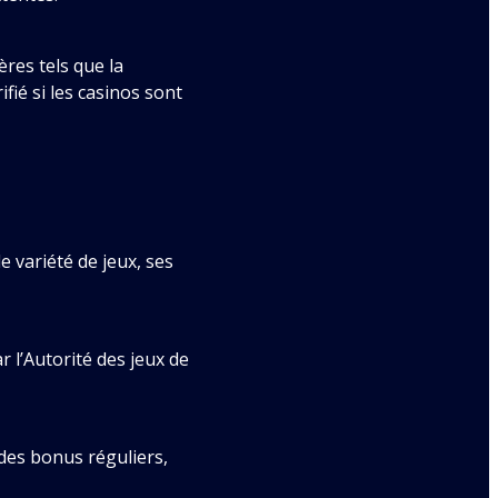
res tels que la
fié si les casinos sont
e variété de jeux, ses
r l’Autorité des jeux de
 des bonus réguliers,