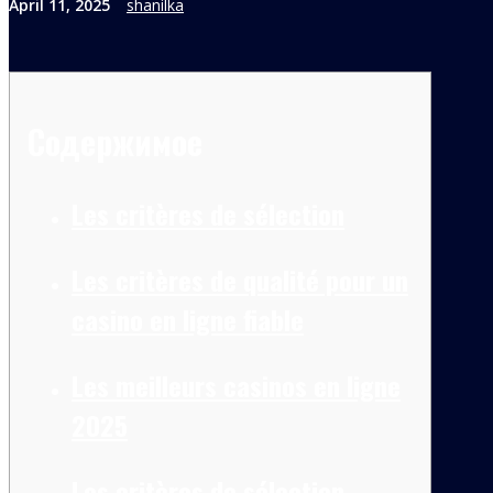
April 11, 2025
shanilka
Accessories
Need help?
0777 68 68 20
Содержимое
TRUSTED GENUINE SUPPLEMENTS PARTNER IN SRI LANKA
Les critères de sélection
Les critères de qualité pour un
casino en ligne fiable
Les meilleurs casinos en ligne
2025
Les critères de sélection