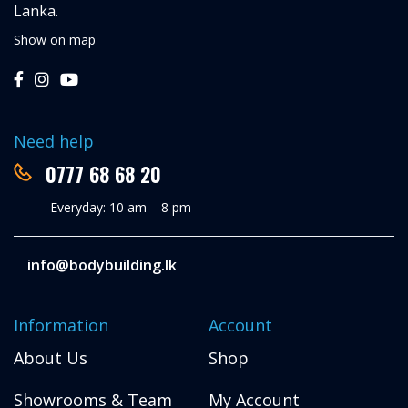
Lanka.
Show on map
Need help
0777 68 68 20
Everyday: 10 am – 8 pm
info@bodybuilding.lk
Information
Account
About Us
Shop
Showrooms & Team
My Account