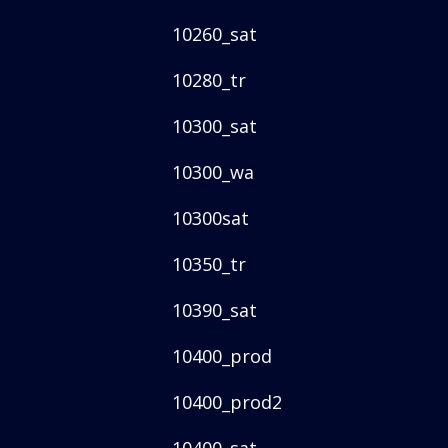
10260_sat
10280_tr
10300_sat
10300_wa
10300sat
10350_tr
10390_sat
10400_prod
10400_prod2