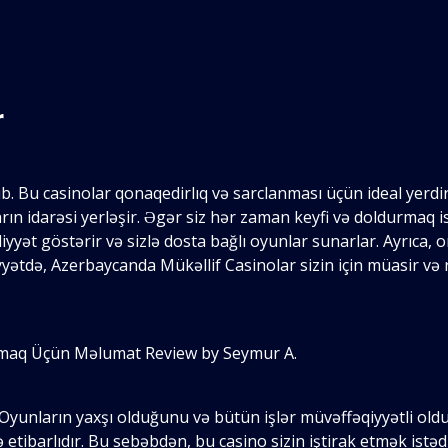
r
. Bu casinolar qonaqedirlıq və sarclanması üçün ideal yerdir
ın idarəsi yerləşir. Əgər siz hər zaman keyfi və doldurmaq is
aliyyət göstərir və sizlə dosta bağlı oyunlar sunarlar. Ayrıca, 
iyyətdə, Azerbaycanda Mükəllif Casinolar sizin için müasir və 
namaq Üçün Məlumat Review by Seymur A.
Oyunların yaxşı olduğunu və bütün işlər müvəffəqiyyətli ol
tibarlıdır. Bu sebəbdən, bu casino sizin iştirak etmək istədi