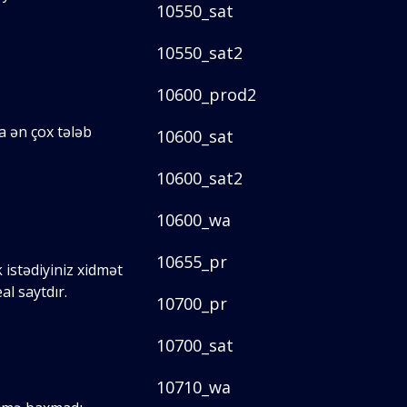
10550_sat
10550_sat2
10600_prod2
a ən çox tələb
10600_sat
10600_sat2
10600_wa
10655_pr
 istədiyiniz xidmət
l saytdır.
10700_pr
10700_sat
10710_wa