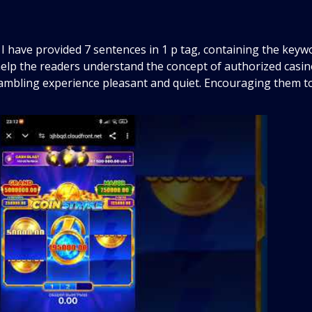
. I have provided 7 sentences in 1 p tag, containing the key
help the readers understand the concept of authorized casin
 gambling experience pleasant and quiet. Encouraging them t