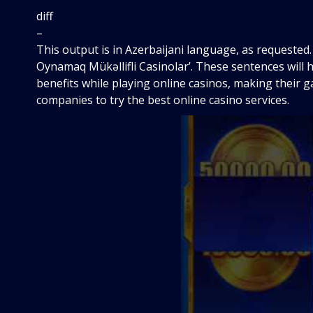
diff
–
This output is in Azerbaijani language, as requested
Oynamaq Mükəllifli Casinolar’. These sentences will 
benefits while playing online casinos, making their
companies to try the best online casino services.