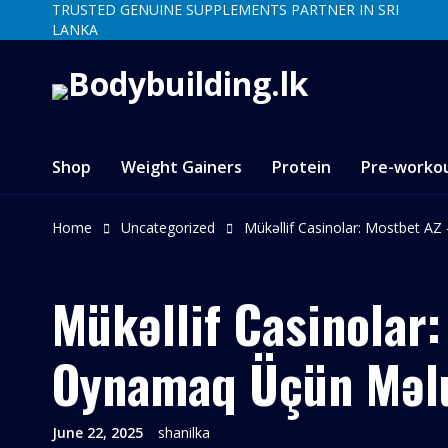
TRUSTED GENUINE SUPPLEMENTS PARTNER IN SRI
LANKA
Shop
Weight Gainers
Protein
Pre-worko
Home
Uncategorized
Mükəllif Casinolar: Mostbet A
Mükəllif Casinolar:
Oynamaq Üçün Məl
June 22, 2025
shanilka