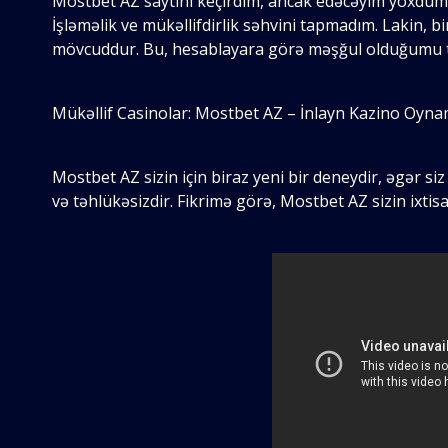
Mostbet AZ saytını keçirdim, ancak edəcəyim yoxdu
İşləməlik ve mükəllifdirlik səhvini tapmadım. Lakin, bi
mövcuddur. Bu, hesablayara görə məşğul olduğumu təs
Mükəllif Casinolar: Mostbet AZ – İnlayn Kazino Oyn
Mostbet AZ sizin için biraz yeni bir deneydir, əgər si
və təhlükəsizdir. Fikrimə görə, Mostbet AZ sizin ixtisa