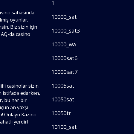
1
casino sahəsində
10000_sat
lmiş oyunlar,
in. Biz sizin için
10000_sat3
t AQ-da casino
10000_wa
10000sat6
10000sat7
10005sat
fli casinolar sizin
 istifadə edərkən,
10050sat
r, bu hər bir
üçün ən yaxşı
10050tr
yın! Onlayn Kazino
hatlı yerdir!
10100_sat