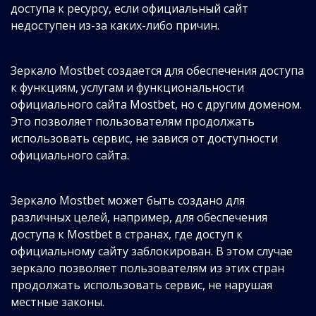
доступа к ресурсу, если официальный сайт
недоступен из-за каких-либо причин.
Зеркало Mostbet создается для обеспечения доступа
к функциям, услугам и функциональности
официального сайта Mostbet, но с другим доменом.
Это позволяет пользователям продолжать
использовать сервис, не завися от доступности
официального сайта.
Зеркало Mostbet может быть создано для
различных целей, например, для обеспечения
доступа к Mostbet в странах, где доступ к
официальному сайту заблокирован. В этом случае
зеркало позволяет пользователям из этих стран
продолжать использовать сервис, не нарушая
местные законы.