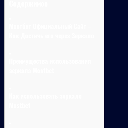
Содержимое
Мостбет Официальный Сайт –
Как Достичь его через Зеркало
Преимущества использования
зеркала Mostbet
Как использовать зеркало
Mostbet