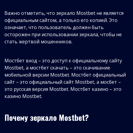
Важно отметить, что зеркало Mostbet не является
официальным сайтом, а только его копией. Это
означает, что пользователь должен быть
осторожен при использовании зеркала, чтобы не
стать жертвой мошенников.
Мостбет вход – это доступ к официальному сайту
Mostbet, а мостбет скачать – это скачивание
мобильной версии Mostbet. Мостбет официальный
сайт – это официальный сайт Mostbet, а мосбет –
это русская версия Mostbet. Мостбет казино – это
казино Mostbet.
Почему зеркало Mostbet?