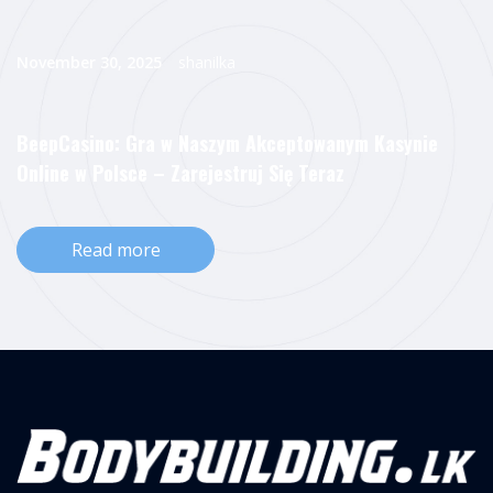
November 30, 2025
shanilka
BeepCasino: Gra w Naszym Akceptowanym Kasynie
Online w Polsce – Zarejestruj Się Teraz
Read more