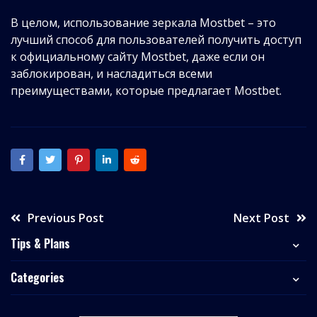
В целом, использование зеркала Mostbet – это
лучший способ для пользователей получить доступ
к официальному сайту Mostbet, даже если он
заблокирован, и насладиться всеми
преимуществами, которые предлагает Mostbet.
Previous Post
Next Post
Tips & Plans
Categories