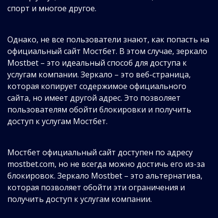
спорт и многое другое.
Однако, не все пользователи знают, как попасть на
официальный сайт Мостбет. В этом случае, зеркало
Mostbet – это идеальный способ для доступа к
услугам компании. Зеркало – это веб-страница,
которая копирует содержимое официального
сайта, но имеет другой адрес. Это позволяет
пользователям обойти блокировки и получить
доступ к услугам Мостбет.
Мостбет официальный сайт доступен по адресу
mostbet.com, но не всегда можно достичь его из-за
блокировок. Зеркало Mostbet – это альтернатива,
которая позволяет обойти эти ограничения и
получить доступ к услугам компании.