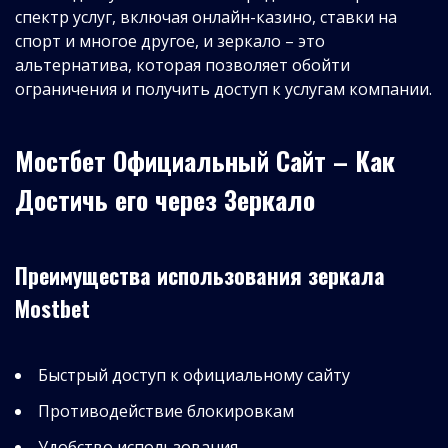
спектр услуг, включая онлайн-казино, ставки на
спорт и многое другое, и зеркало – это
альтернатива, которая позволяет обойти
ограничения и получить доступ к услугам компании.
Мостбет Официальный Сайт – Как
Достичь его через Зеркало
Преимущества использования зеркала
Mostbet
Быстрый доступ к официальному сайту
Противодействие блокировкам
Удобство использования