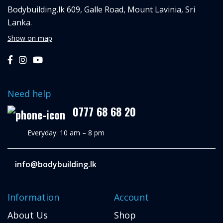
Bodybuilding.lk
609, Galle Road,
Mount Lavinia, Sri
Lanka.
Show on map
Need help
0777 68 68 20
Everyday: 10 am – 8 pm
info@bodybuilding.lk
Information
Account
About Us
Shop