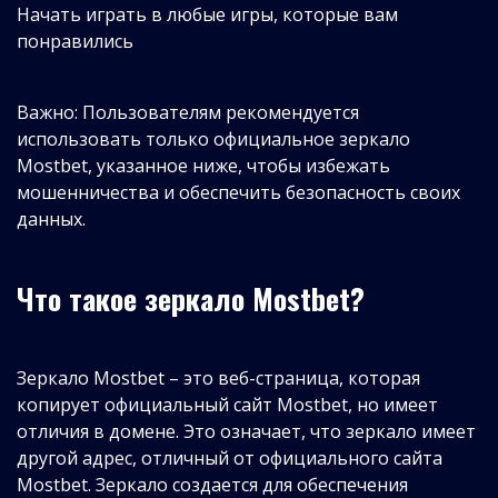
Начать играть в любые игры, которые вам
понравились
Важно: Пользователям рекомендуется
использовать только официальное зеркало
Mostbet, указанное ниже, чтобы избежать
мошенничества и обеспечить безопасность своих
данных.
Что такое зеркало Mostbet?
Зеркало Mostbet – это веб-страница, которая
копирует официальный сайт Mostbet, но имеет
отличия в домене. Это означает, что зеркало имеет
другой адрес, отличный от официального сайта
Mostbet. Зеркало создается для обеспечения