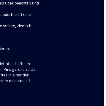
iels über beachten und
ndert, trifft eine
 sollten, ziemlich
ieren.
ebnis schafft. Im
 Pins gefüllt ist. Der
ttes in einer der
etten möchten. Ich