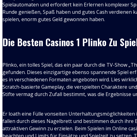
Spielautomaten und erfordert kein Erlernen komplexer Spie
Runde genießen, Spaß haben und gutes Cash verdienen kann
spielen, enorm gutes Geld gewonnen haben.
Die Besten Casinos 1 Plinko Zu Spie
Plinko, ein tolles Spiel, das ein paar durch die TV-Show „T
gefunden. Dieses einzigartige ebenso spannende Spiel er
es in verschiedenen Formaten angeboten wird. Lies wirkli
Scratch-basierte Gameplay, die verspielten Charaktere un
Stifte vermag durch Zufall bestimmt, was die Ergebnisse
Er loath eine Fülle vonseiten Unterhaltungsmöglichkeiten in
fallen durch dieses Nagelbrett und bestimmen durch ihre 
attraktiven Gewinn zu erzielen. Beim Spielen im Online cas
beachten und Limits für Einsätze und Spielzeit zu setzen. 