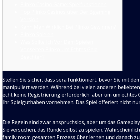
Plinko Casino Game: Spielfunktionen
Top Plinko Casinos über Der Bgaming
Version
Kann Man Wirklich Bei Plinko Gewinnen?
Plinko Spielen
Was Sollte Ich Vor Dem Spielen
Vonseiten Plinko Um Echtes Geld
Beachten?
Stellen Sie sicher, dass sera funktioniert, bevor Sie mit de
manipuliert werden. Während bei vielen anderen beliebte
echt keine Registrierung erforderlich, aber um um echtes 
Ihr Spielguthaben vornehmen. Das Spiel offeriert nicht nu
Die Regeln sind zwar anspruchslos, aber um das Gameplay
Sie versuchen, das Runde selbst zu spielen. Wahrscheinli
family room gesamten Prozess über lernen und danach zum 