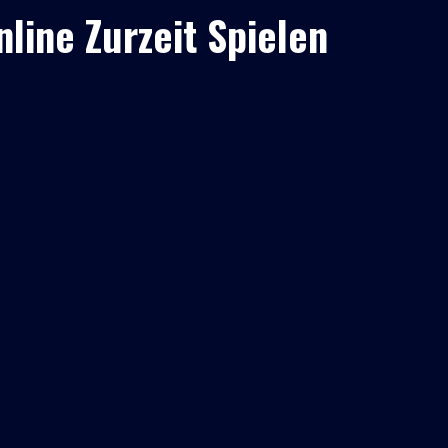
nline Zurzeit Spielen