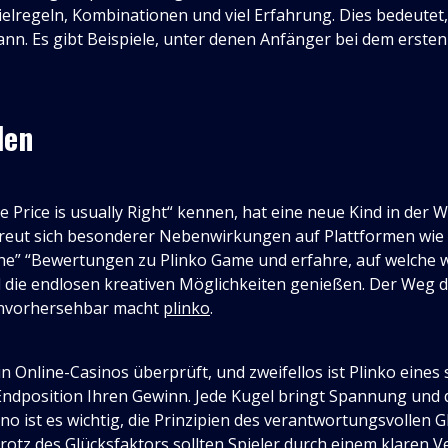
lregeln, Kombinationen und viel Erfahrung. Dies bedeutet, d
. Es gibt Beispiele, unter denen Anfänger bei dem ersten 
len
he Price is usually Right“ kennen, hat eine neue Kind in der 
freut sich besonderer Nebenwirkungen auf Plattformen wie
che” “Bewertungen zu Plinko Game und erfahre, auf welche w
d die endlosen kreativen Möglichkeiten genießen. Der Weg d
 unvorhersehbar macht
plinko
.
 Online-Casinos überprüft, und zweifellos ist Plinko eines s
Endposition Ihren Gewinn. Jede Kugel bringt Spannung und d
ino ist es wichtig, die Prinzipien des verantwortungsvollen G
Trotz des Glücksfaktors sollten Spieler durch einem klaren V