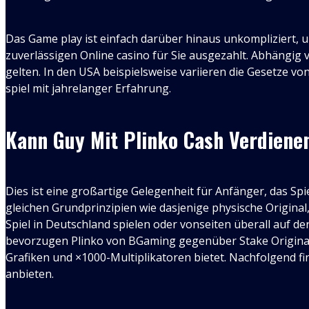
Das Game play ist einfach darüber hinaus unkompliziert, 
zuverlässigen Online casino für Sie ausgezahlt. Abhängig
gelten. In den USA beispielsweise variieren die Gesetze vo
spiel mit jahrelanger Erfahrung.
Kann Guy Mit Plinko Cash Verdiene
Dies ist eine großartige Gelegenheit für Anfänger, das Spi
gleichen Grundprinzipien wie dasjenige physische Original,
Spiel in Deutschland spielen oder vonseiten überall auf de
bevorzugen Plinko von BGaming gegenüber Stake Originals
Grafiken und ×1000-Multiplikatoren bietet. Nachfolgend f
anbieten.