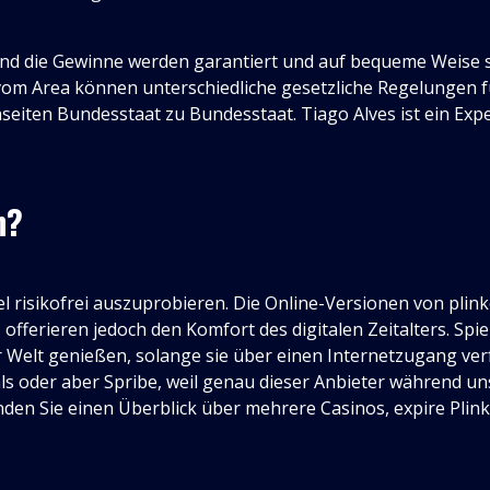
und die Gewinne werden garantiert und auf bequeme Weise s
 vom Area können unterschiedliche gesetzliche Regelungen f
nseiten Bundesstaat zu Bundesstaat. Tiago Alves ist ein Expe
n?
el risikofrei auszuprobieren. Die Online-Versionen von plin
 offerieren jedoch den Komfort des digitalen Zeitalters. Spi
r Welt genießen, solange sie über einen Internetzugang verf
 oder aber Spribe, weil genau dieser Anbieter während uns
inden Sie einen Überblick über mehrere Casinos, expire Pli