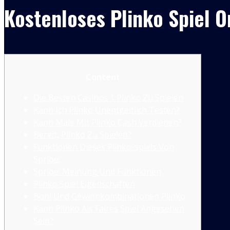
Kostenloses Plinko Spiel O
Accessories
Need help?
0777 68 68 20
Content
TRUSTED GENUINE SUPPLEMENTS PARTNER IN SRI LANKA
Die Besten Casinos 1 Plinko Zu Spielen
Kann Ich Plinko Unentgeltlich Testen?
Kann Male Mit Plinko Cash Verdienen?
Bereit, Plinko Zu Spielen?
Funktionen Dieses Plinko-spiels Von
Spribe:
Spribe: Meinung Und Funktionen
Plinko Spiel Eigenschaften
Boni Und Gewinnkombinationen Plinko
Kann Plinko Als Faires Spiel Angesehen
Sein?