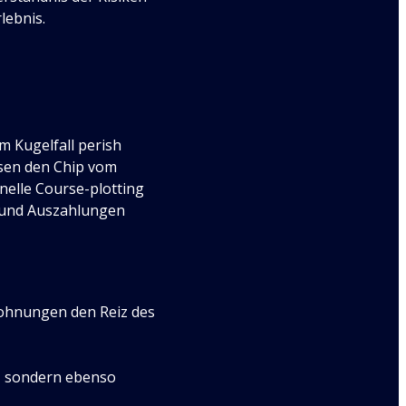
lebnis.
m Kugelfall perish
ssen den Chip vom
hnelle Course-plotting
- und Auszahlungen
lohnungen den Reiz des
n, sondern ebenso