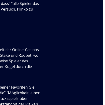
ass” “alle Spieler das
Versuch, Plinko zu
Welt der Online-Casinos
 Stake und Roobet, wo
eise Spieler das
er Kugel durch die
einer Favoriten. Sie
ie” “Möglichkeit, einen
lücksspiels über
erständnis der Risiken