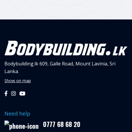
Bodybuilding.lk
609, Galle Road,
Mount Lavinia, Sri
Lanka.
Show on map
Need help
0777 68 68 20