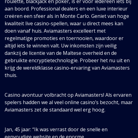
roulette, blackjack en poker, is er voor iedereen iets bij
aan boord. Professional dealers en een luxe interieur
creëren een sfeer als in Monte Carlo. Geniet van hoge
kwaliteit live casino-spellen, waar u direct mees kan
doen vanaf huis. Aviamasters excelleert met
regelmatige promoties en toernooien, waardoor er
altijd iets te winnen valt. Uw inkomsten zijn veilig
dankzij de licentie van de Maltese overheid en de
gebruikte encryptietechnologie. Probeer het nu uit en
krijg de wereldklasse casino-ervaring van Aviamasters
thuis.
Casino avontuur volbracht op Aviamasters! Als ervaren
spelers hadden we al veel online casino’s bezocht, maar
Aviamasters zet de standaard wel erg hoog.
Jan, 45 jaar: “Ik was verrast door de snelle en
eenvoudige website en de enorme