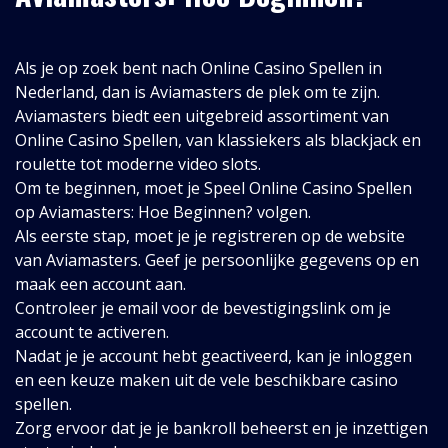
Als je op zoek bent nach Online Casino Spellen in
Nederland, dan is Aviamasters de plek om te zijn.
Aviamasters biedt een uitgebreid assortiment van
Online Casino Spellen, van klassiekers als blackjack en
roulette tot moderne video slots.
Om te beginnen, moet je
Speel Online Casino Spellen
op Aviamasters: Hoe Beginnen?
volgen.
Als eerste stap, moet je je registreren op de website
van Aviamasters. Geef je persoonlijke gegevens op en
maak een account aan.
Controleer je email voor de bevestigingslink om je
account te activeren.
Nadat je je account hebt geactiveerd, kan je inloggen
en een keuze maken uit de vele beschikbare casino
spellen.
Zorg ervoor dat je je bankroll beheerst en je inzettigen