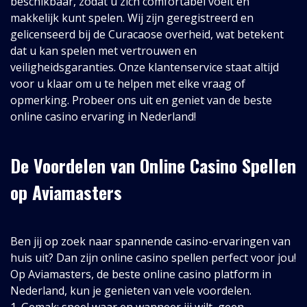
beschikbaar, zodat u zich comfortabel voelt en
makkelijk kunt spelen. Wij zijn geregistreerd en
gelicenseerd bij de Curacaose overheid, wat betekent
dat u kan spelen met vertrouwen en
veiligheidsgaranties. Onze klantenservice staat altijd
voor u klaar om u te helpen met elke vraag of
opmerking. Probeer ons uit en geniet van de beste
online casino ervaring in Nederland!
De Voordelen van Online Casino Spellen
op Aviamasters
Ben jij op zoek naar spannende casino-ervaringen van
huis uit? Dan zijn online casino spellen perfect voor jou!
Op Aviamasters, de beste online casino platform in
Nederland, kun je genieten van vele voordelen.
1. Gemak: speel waar en wanneer jij wilt, geen