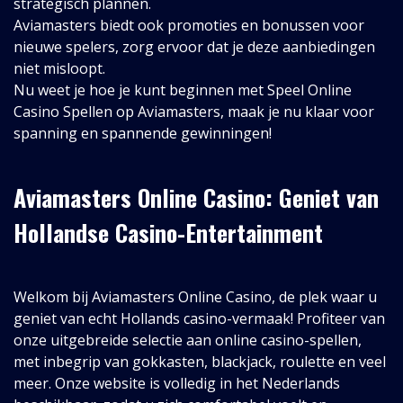
strategisch plannen.
Aviamasters biedt ook promoties en bonussen voor
nieuwe spelers, zorg ervoor dat je deze aanbiedingen
niet misloopt.
Nu weet je hoe je kunt beginnen met Speel Online
Casino Spellen op Aviamasters, maak je nu klaar voor
spanning en spannende gewinningen!
Aviamasters Online Casino: Geniet van
Hollandse Casino-Entertainment
Welkom bij Aviamasters Online Casino, de plek waar u
geniet van echt Hollands casino-vermaak! Profiteer van
onze uitgebreide selectie aan online casino-spellen,
met inbegrip van gokkasten, blackjack, roulette en veel
meer. Onze website is volledig in het Nederlands