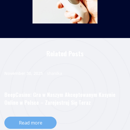
Related Posts
November 30, 2025
shanilka
BeepCasino: Gra w Naszym Akceptowanym Kasynie
Online w Polsce – Zarejestruj Się Teraz
Read more