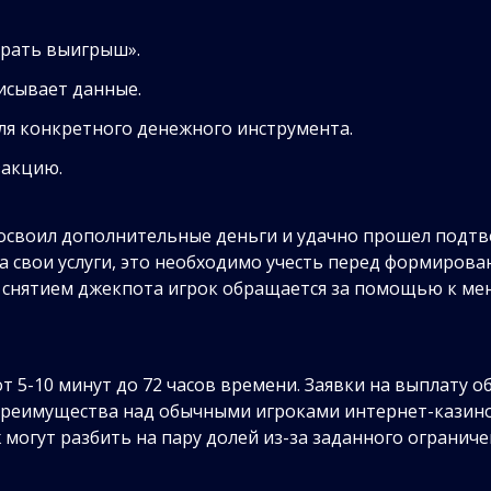
брать выигрыш».
исывает данные.
ля конкретного денежного инструмента.
закцию.
 освоил дополнительные деньги и удачно прошел подт
а свои услуги, это необходимо учесть перед формирова
 и снятием джекпота игрок обращается за помощью к м
т 5-10 минут до 72 часов времени. Заявки на выплату 
преимущества над обычными игроками интернет-казино
 могут разбить на пару долей из-за заданного огранич