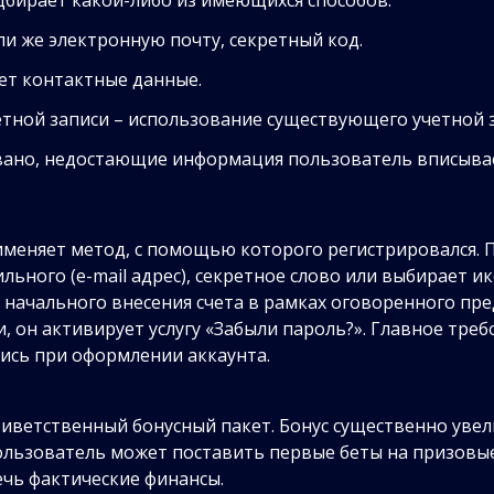
бирает какой-либо из имеющихся способов.
и же электронную почту, секретный код.
ет контактные данные.
тной записи – использование существующего учетной за
вано, недостающие информация пользователь вписыва
именяет метод, с помощью которого регистрировался.
льного (e-mail адрес), секретное слово или выбирает и
 начального внесения счета в рамках оговоренного пред
и, он активирует услугу «Забыли пароль?». Главное треб
ись при оформлении аккаунта.
иветственный бонусный пакет. Бонус существенно уве
льзователь может поставить первые беты на призовые
ечь фактические финансы.