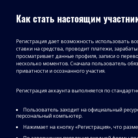
Как стать настоящим участни
Регистрация дает возможность использовать все
ставки на средства, проводит платежи, зарабатыв
просматривает данные профиля, записи о перевод
несколько моментов. Сначала пользователь обя
приватности и осознанного участия.
Регистрация аккаунта выполняется по стандартн
Пользователь заходит на официальный ресурс
персональный компьютер.
Нажимает на кнопку «Регистрация», что разм