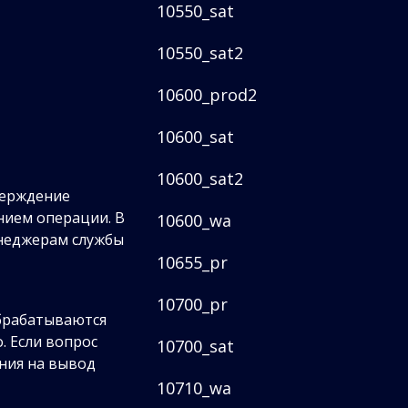
10550_sat
10550_sat2
10600_prod2
10600_sat
10600_sat2
верждение
нием операции. В
10600_wa
енеджерам службы
10655_pr
10700_pr
обрабатываются
. Если вопрос
10700_sat
ения на вывод
10710_wa