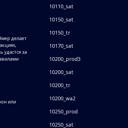
10110_sat
10150_sat
10150_tr
ймер делает
акциях,
10170_sat
 удастся за
10200_prod3
равилами
10200_sat
10200_tr
10200_wa2
фон или
10250_prod
10250_sat