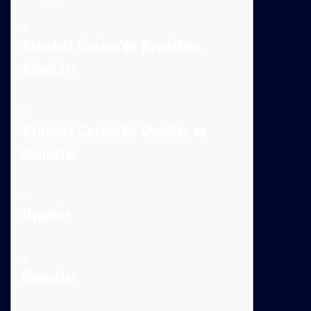
Sahabet Casino’de Kaydolma
Adımları
Sahabet Casino’de Oyunlar ve
Bonuslar
Oyunlar
Bonuslar