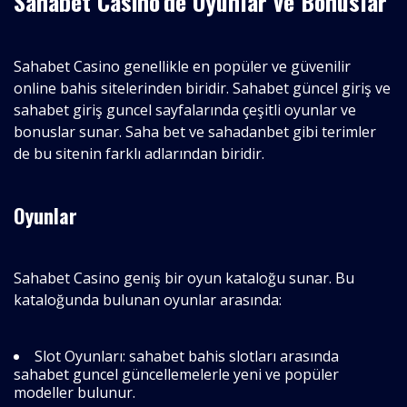
Sahabet Casino’de Oyunlar ve Bonuslar
Sahabet Casino genellikle en popüler ve güvenilir
online bahis sitelerinden biridir. Sahabet güncel giriş ve
sahabet giriş guncel sayfalarında çeşitli oyunlar ve
bonuslar sunar. Saha bet ve sahadanbet gibi terimler
de bu sitenin farklı adlarından biridir.
Oyunlar
Sahabet Casino geniş bir oyun kataloğu sunar. Bu
kataloğunda bulunan oyunlar arasında:
Slot Oyunları: sahabet bahis slotları arasında
sahabet guncel güncellemelerle yeni ve popüler
modeller bulunur.