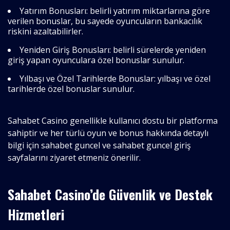
Yatırım Bonusları: belirli yatırım miktarlarına göre
verilen bonuslar, bu sayede oyuncuların bankacılık
riskini azaltabilirler.
Yeniden Giriş Bonusları: belirli sürelerde yeniden
giriş yapan oyunculara özel bonuslar sunulur.
Yılbaşı ve Özel Tarihlerde Bonuslar: yılbaşı ve özel
tarihlerde özel bonuslar sunulur.
Sahabet Casino genellikle kullanıcı dostu bir platforma
sahiptir ve her türlü oyun ve bonus hakkında detaylı
bilgi için sahabet guncel ve sahabet guncel giriş
sayfalarını ziyaret etmeniz önerilir.
Sahabet Casino’de Güvenlik ve Destek
Hizmetleri