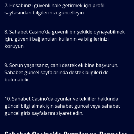
7. Hesabınızı güvenli hale getirmek için profil
sayfasından bilgilerinizi güncelleyin.
8. Sahabet Casino’da güvenli bir şekilde oynayabilmek
için, güvenli bağlantıları kullanın ve bilgilerinizi
koruyun.
9. Sorun yaşarsanız, canlı destek ekibine başvurun.
Sahabet guncel sayfalarında destek bilgileri de
bulunabilir.
10. Sahabet Casino’da oyunlar ve teklifler hakkında
güncel bilgi almak için sahabet guncel veya sahabet
guncel giris sayfalarını ziyaret edin.