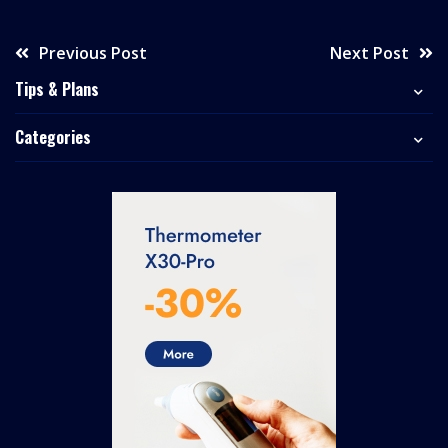
Previous Post
Next Post
Tips & Plans
Categories