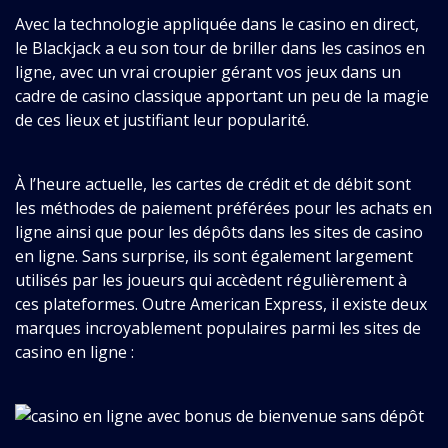
Avec la technologie appliquée dans le casino en direct,
le Blackjack a eu son tour de briller dans les casinos en
ligne, avec un vrai croupier gérant vos jeux dans un
cadre de casino classique apportant un peu de la magie
de ces lieux et justifiant leur popularité.
À l’heure actuelle, les cartes de crédit et de débit sont
les méthodes de paiement préférées pour les achats en
ligne ainsi que pour les dépôts dans les sites de casino
en ligne. Sans surprise, ils sont également largement
utilisés par les joueurs qui accèdent régulièrement à
ces plateformes. Outre American Express, il existe deux
marques incroyablement populaires parmi les sites de
casino en ligne :