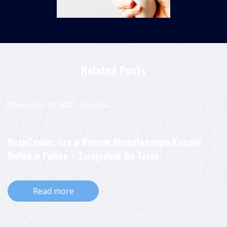
Related Posts
November 30, 2025
shanilka
BeepCasino: Gra w Naszym Akceptowanym Kasynie
Online w Polsce – Zarejestruj Się Teraz
Read more