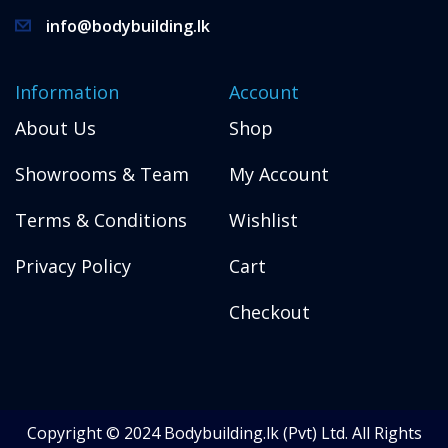
info@bodybuilding.lk
Information
Account
About Us
Shop
Showrooms & Team
My Account
Terms & Conditions
Wishlist
Privacy Policy
Cart
Checkout
Copyright © 2024 Bodybuilding.lk (Pvt) Ltd. All Rights