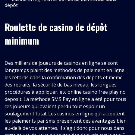
dépôt
Roulette de casino de dépôt
minimum
Des milliers de joueurs de casinos en ligne se sont
longtemps plaint des méthodes de paiement en ligne ;
les retards dans la confirmation des dépôts et même
des retraits, la sécurité de bas niveau, les longues
procédures à appliquer, etc
online casino free play no
deposit
. La méthode SMS Pay en ligne a été pour tous
ces joueurs qui avaient perdu tout espoir un
soulagement total. Les casinos en ligne qui acceptent
les paiements par sms présentent des avantages bien
au-delà de vos attentes. Il s’agit donc pour nous dans