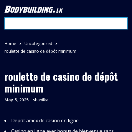
Home
Uncategorized
roulette de casino de dépôt minimum
roulette de casino de dépôt
minimum
May 5, 2025
shanilka
Dépôt amex de casino en ligne
Casino en ligne avec bonus de bienvenue sans