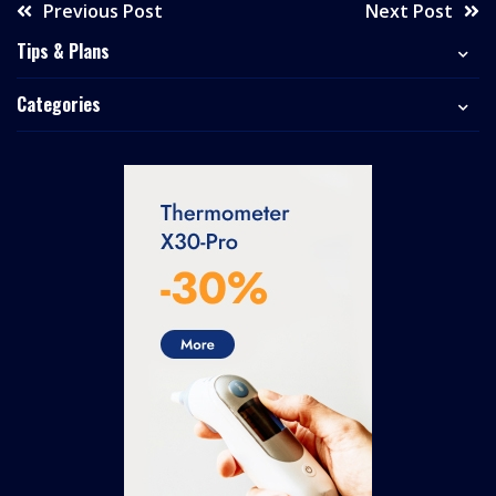
Previous Post
Next Post
Tips & Plans
Categories