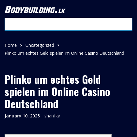
Home
Uncategorized
Plinko um echtes Geld spielen im Online Casino Deutschland
Plinko um echtes Geld
spielen im Online Casino
Deutschland
January 10, 2025
shanilka