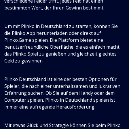
verschiedene Felder trifft. Jedes Feld hat einen
bestimmten Wert, der Ihren Gewinn bestimmt.
Um mit Plinko in Deutschland zu starten, können Sie
die Plinko App herunterladen oder direkt auf
Plinko.Game spielen. Die Plattform bietet eine
benutzerfreundliche Oberfläche, die es einfach macht,
das Plinko Spiel zu genießen und gleichzeitig echtes
Geld zu gewinnen.
Plinko Deutschland ist eine der besten Optionen für
Spieler, die nach einer unterhaltsamen und lukrativen
Erfahrung suchen. Ob Sie auf dem Handy oder dem
Computer spielen, Plinko in Deutschland spielen ist
immer eine aufregende Herausforderung.
Mit etwas Glück und Strategie können Sie beim Plinko