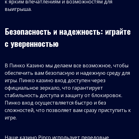
к ярким впечатлениям и возможностям для
выигрыша.
Безопасность и надежность: играйте
с уверенностью
В Пинко Казино мы делаем все возможное, чтобы
обеспечить вам безопасную и надежную среду для
игры. Пинко казино вход доступен через
официальное зеркало, что гарантирует
стабильность доступа и защиту от блокировок.
Пинко вход осуществляется быстро и без
сложностей, что позволяет вам сразу приступить к
игре.
Наше казино Pinco использует передовые