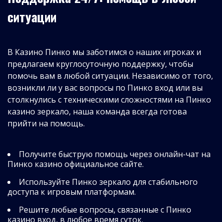
ситуации
В Казино Пинко мы заботимся о наших игроках и
предлагаем круглосуточную поддержку, чтобы
помочь вам в любой ситуации. Независимо от того,
возникли ли у вас вопросы по Пинко вход или вы
столкнулись с техническими сложностями на Пинко
казино зеркало, наша команда всегда готова
прийти на помощь.
Получите быструю помощь через онлайн-чат на
Пинко казино официальное сайте.
Используйте Пинко зеркало для стабильного
доступа к игровым платформам.
Решите любые вопросы, связанные с Пинко
казино вход, в любое время суток.