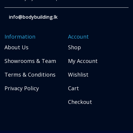
info@bodybuilding.lk
Information
Account
About Us
Shop
Showrooms & Team
My Account
Terms & Conditions
Wishlist
Privacy Policy
Cart
Checkout