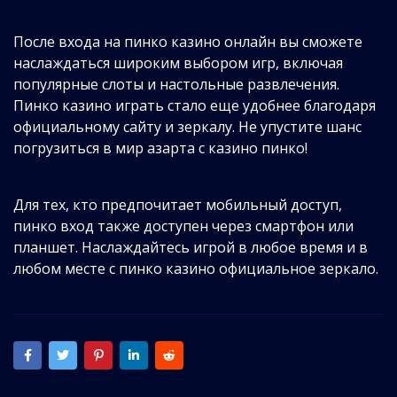
После входа на пинко казино онлайн вы сможете
наслаждаться широким выбором игр, включая
популярные слоты и настольные развлечения.
Пинко казино играть стало еще удобнее благодаря
официальному сайту и зеркалу. Не упустите шанс
погрузиться в мир азарта с казино пинко!
Для тех, кто предпочитает мобильный доступ,
пинко вход также доступен через смартфон или
планшет. Наслаждайтесь игрой в любое время и в
любом месте с пинко казино официальное зеркало.