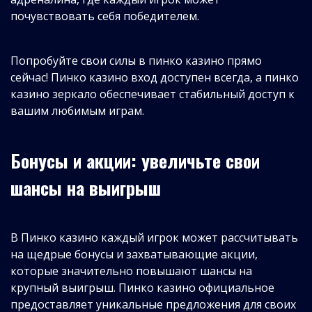
почувствовать себя победителем.
Попробуйте свои силы в пинко казино прямо
сейчас! Пинко казино вход доступен всегда, а пинко
казино зеркало обеспечивает стабильный доступ к
вашим любимым играм.
Бонусы и акции: увеличьте свои
шансы на выигрыш
В Пинко казино каждый игрок может рассчитывать
на щедрые бонусы и захватывающие акции,
которые значительно повышают шансы на
крупный выигрыш. Пинко казино официальное
предоставляет уникальные предложения для своих