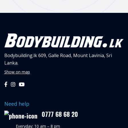
Bodybuilding.lk
609, Galle Road,
Mount Lavinia, Sri
Lanka.
Show on map
Need help
0777 68 68 20
Everyday: 10 am – 8 pm