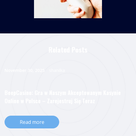
Related Posts
November 30, 2025
shanilka
BeepCasino: Gra w Naszym Akceptowanym Kasynie
Online w Polsce – Zarejestruj Się Teraz
Read more