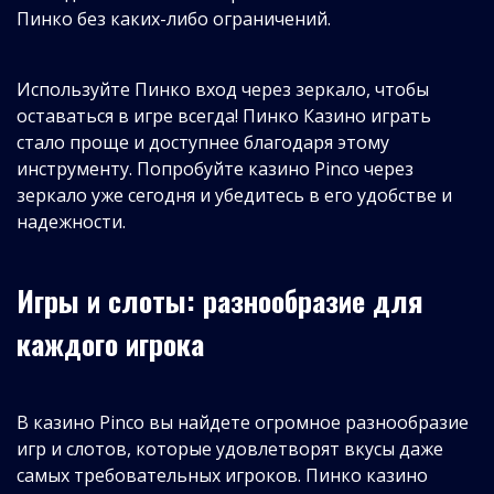
Пинко без каких-либо ограничений.
Используйте Пинко вход через зеркало, чтобы
оставаться в игре всегда! Пинко Казино играть
стало проще и доступнее благодаря этому
инструменту. Попробуйте казино Pinco через
зеркало уже сегодня и убедитесь в его удобстве и
надежности.
Игры и слоты: разнообразие для
каждого игрока
В казино Pinco вы найдете огромное разнообразие
игр и слотов, которые удовлетворят вкусы даже
самых требовательных игроков. Пинко казино