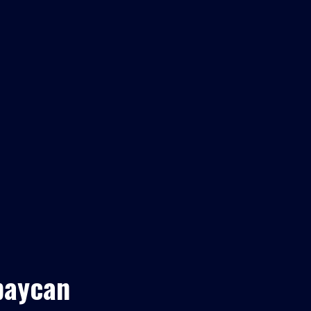
baycan