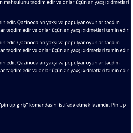
un məhsulunu təqdim edir və onlar üçün ən yaxşı xidmətləri
min edir. Qazinoda ən yaxşı və populyar oyunlar təqdim
r təqdim edir və onlar üçün ən yaxşı xidmətləri təmin edir.
min edir. Qazinoda ən yaxşı və populyar oyunlar təqdim
r təqdim edir və onlar üçün ən yaxşı xidmətləri təmin edir.
min edir. Qazinoda ən yaxşı və populyar oyunlar təqdim
r təqdim edir və onlar üçün ən yaxşı xidmətləri təmin edir.
n up giriş” komandasını istifadə etmək lazımdır. Pin Up