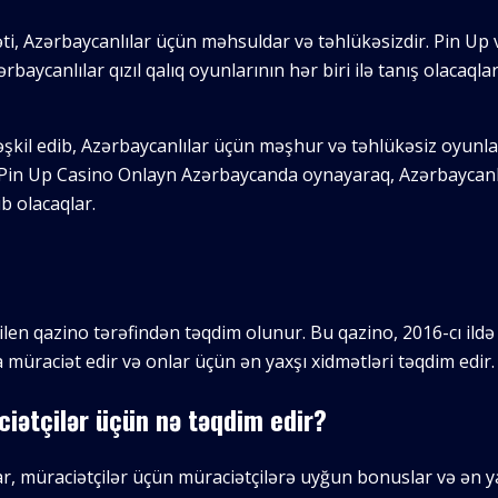
ti, Azərbaycanlılar üçün məhsuldar və təhlükəsizdir. Pin Up və
baycanlılar qızıl qalıq oyunlarının hər biri ilə tanış olaca
kil edib, Azərbaycanlılar üçün məşhur və təhlükəsiz oyunlar 
Pin Up Casino Onlayn Azərbaycanda oynayaraq, Azərbaycanlılar 
 olacaqlar.
ilen qazino tərəfindən təqdim olunur. Bu qazino, 2016-cı ildə
müraciət edir və onlar üçün ən yaxşı xidmətləri təqdim edir.
iətçilər üçün nə təqdim edir?
r, müraciətçilər üçün müraciətçilərə uyğun bonuslar və ən y