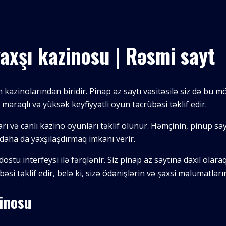
axşı kazinosu | Rəsmi sayt
azinolarından biridir. Pinap az saytı vasitəsilə siz də bu m
araqlı və yüksək keyfiyyətli oyun təcrübəsi təklif edir.
rı və canlı kazino oyunları təklif olunur. Həmçinin, pinup sa
daha da yaxşılaşdırmaq imkanı verir.
tu interfeysi ilə fərqlənir. Siz pinap az saytına daxil olaraq
si təklif edir, belə ki, sizə ödənişlərin və şəxsi məlumatların 
inosu