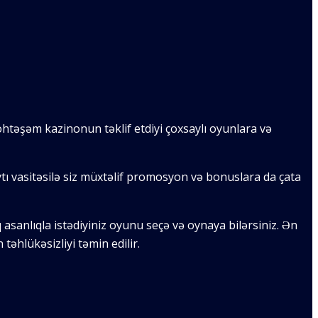
öhtəşəm kazinonun təklif etdiyi çoxsaylı oyunlara və
ytı vasitəsilə siz müxtəlif promosyon və bonuslara da çata
 asanlıqla istədiyiniz oyunu seçə və oynaya bilərsiniz. Ən
təhlükəsizliyi təmin edilir.