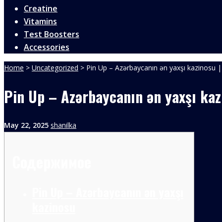
Creatine
Vitamins
Test Boosters
Accessories
Home
>
Uncategorized
>
Pin Up – Azərbaycanın ən yaxşı kazinosu 
Pin Up – Azərbaycanın ən yaxşı kaz
May 22, 2025
shanilka
Содержимое
Pin Up – Azərbaycanın ən yaxşı
kazinosu