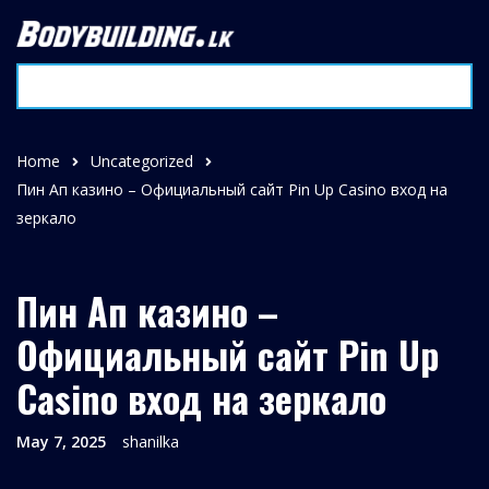
Home
Uncategorized
Пин Ап казино – Официальный сайт Pin Up Casino вход на
зеркало
Пин Ап казино –
Официальный сайт Pin Up
Casino вход на зеркало
May 7, 2025
shanilka