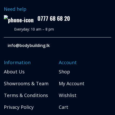
Need help
0777 68 68 20
Everyday: 10 am – 8 pm
info@bodybuilding.lk
Information
Account
About Us
Shop
Showrooms & Team
My Account
Terms & Conditions
Wishlist
Privacy Policy
Cart