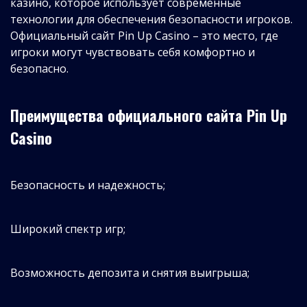
казино, которое использует современные
технологии для обеспечения безопасности игроков.
Официальный сайт Pin Up Casino – это место, где
игроки могут чувствовать себя комфортно и
безопасно.
Преимущества официального сайта Pin Up
Casino
Безопасность и надежность;
Широкий спектр игр;
Возможность депозита и снятия выигрыша;