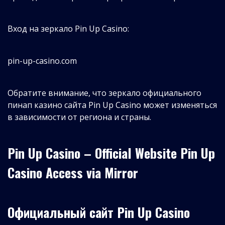
Вход на зеркало Pin Up Casino:
pin-up-casino.com
Обратите внимание, что зеркало официального
пинап казино
сайта Pin Up Casino может изменяться
в зависимости от региона и страны.
Pin Up Casino – Official Website Pin Up
Casino Access via Mirror
Официальный сайт Pin Up Casino