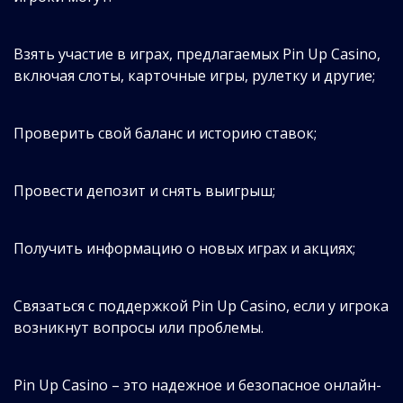
Взять участие в играх, предлагаемых Pin Up Casino,
включая слоты, карточные игры, рулетку и другие;
Проверить свой баланс и историю ставок;
Провести депозит и снять выигрыш;
Получить информацию о новых играх и акциях;
Связаться с поддержкой Pin Up Casino, если у игрока
возникнут вопросы или проблемы.
Pin Up Casino – это надежное и безопасное онлайн-