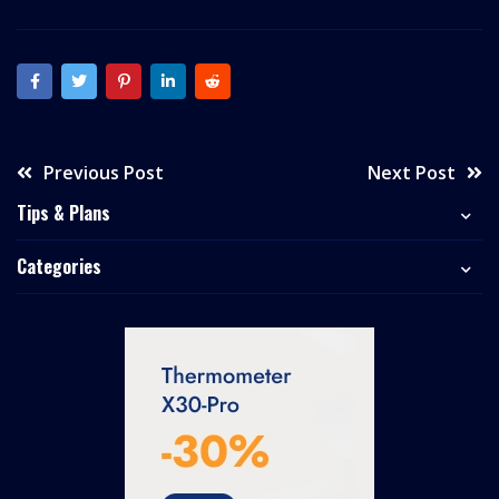
Previous Post
Next Post
Tips & Plans
Categories