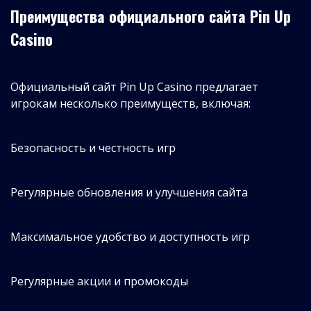
Преимущества официального сайта Pin Up
Casino
Официальный сайт Pin Up Casino предлагает
игрокам несколько преимуществ, включая:
Безопасность и честность игр
Регулярные обновления и улучшения сайта
Максимальное удобство и доступность игр
Регулярные акции и промокоды