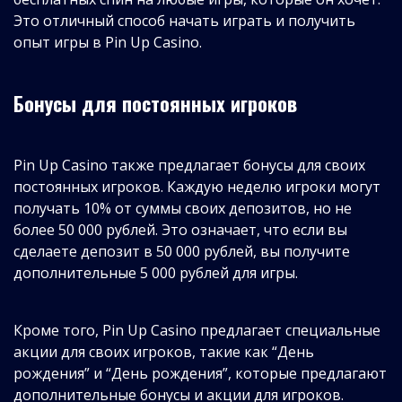
Это отличный способ начать играть и получить
опыт игры в Pin Up Casino.
Бонусы для постоянных игроков
Pin Up Casino также предлагает бонусы для своих
постоянных игроков. Каждую неделю игроки могут
получать 10% от суммы своих депозитов, но не
более 50 000 рублей. Это означает, что если вы
сделаете депозит в 50 000 рублей, вы получите
дополнительные 5 000 рублей для игры.
Кроме того, Pin Up Casino предлагает специальные
акции для своих игроков, такие как “День
рождения” и “День рождения”, которые предлагают
дополнительные бонусы и акции для игроков.