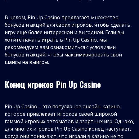
В целом, Pin Up Casino предлагает множество
бонусов и акций для своих игроков, чтобы сделать
игру еще более интересной и выгодной. Если вы
хотите начать играть в Pin Up Casino, мы
рекомендуем вам ознакомиться с условиями
бонусов и акций, чтобы максимизировать свои
шансы на выигры.
Конец игроков Pin Up Casino
Pin Up Casino – это популярное онлайн-казино,
которое привлекает игроков своей широкой
гаммой игровых автоматов и азартных игр. Однако,
для многих игроков Pin Up Casino конец наступает,
когда они понимают, что играли в казино не по