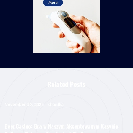
Related Posts
November 30, 2025
shanilka
BeepCasino: Gra w Naszym Akceptowanym Kasynie