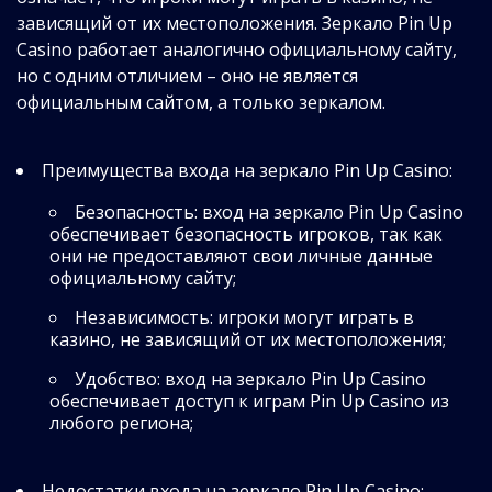
зависящий от их местоположения. Зеркало Pin Up
Casino работает аналогично официальному сайту,
но с одним отличием – оно не является
официальным сайтом, а только зеркалом.
Преимущества входа на зеркало Pin Up Casino:
Безопасность: вход на зеркало Pin Up Casino
обеспечивает безопасность игроков, так как
они не предоставляют свои личные данные
официальному сайту;
Независимость: игроки могут играть в
казино, не зависящий от их местоположения;
Удобство: вход на зеркало Pin Up Casino
обеспечивает доступ к играм Pin Up Casino из
любого региона;
Недостатки входа на зеркало Pin Up Casino: