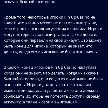
аккаунт был заблокирован.
Кроме того, некоторые игроки Pin Up Casino не
знают, что казино может не платить выигрыши,
если игрок не выполнил условия и правила. Игроки
могут потерять свои выигрыши, а также деньги,
которые они перевели на свой аккаунт. Это может
быть конец для игрока, который не знает, что
делать, когда его выигрыши не были выплачены.
В целом, конец игроков Pin Up Casino наступает,
когда они не знают, что делать, когда их аккаунт
был заблокирован, или когда их выигрыши не были
выплачены. Игроки должны знать, что казино
имеет свои правила и условия, и что они должны
соблюдать их, чтобы не потерять доступ к своему
аккаунту, а также к своим выигрышам.