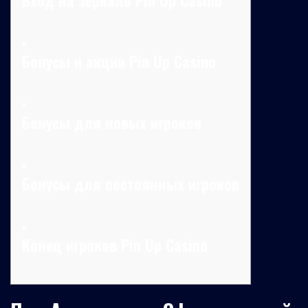
Вход на зеркало Pin Up Casino
Бонусы и акции Pin Up Casino
Бонусы для новых игроков
Бонусы для постоянных игроков
Конец игроков Pin Up Casino