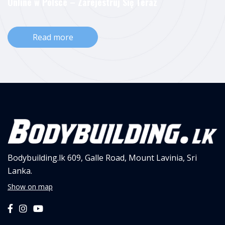
Online w Polsce – Zarejestruj Się Teraz
Read more
Bodybuilding.lk
609, Galle Road,
Mount Lavinia, Sri
Lanka.
Show on map