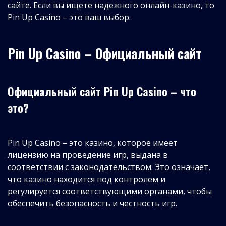
сайте. Если вы ищете надежного онлайн-казино, то
Pin Up Casino – это ваш выбор.
Pin Up Casino – Официальный сайт
Официальный сайт Pin Up Casino – что
это?
Pin Up Casino – это казино, которое имеет
лицензию на проведение игр, выдана в
соответствии с законодательством. Это означает,
что казино находится под контролем и
регулируется соответствующими органами, чтобы
обеспечить безопасность и честность игр.