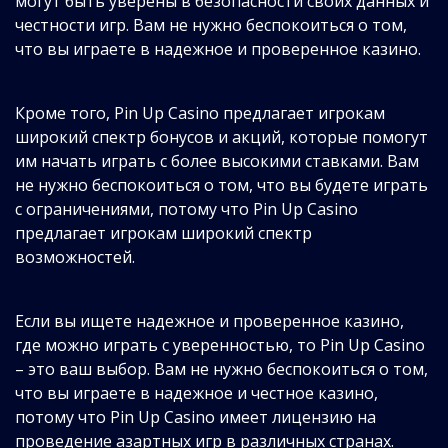
могут быть уверены в безопасности своих данных и
честности игр. Вам не нужно беспокоиться о том,
что вы играете в надежное и проверенное казино.
Кроме того, Pin Up Casino предлагает игрокам
широкий спектр бонусов и акций, которые помогут
им начать играть с более высокими ставками. Вам
не нужно беспокоиться о том, что вы будете играть
с ограничениями, потому что Pin Up Casino
предлагает игрокам широкий спектр
возможностей.
Если вы ищете надежное и проверенное казино,
где можно играть с уверенностью, то Pin Up Casino
– это ваш выбор. Вам не нужно беспокоиться о том,
что вы играете в надежное и честное казино,
потому что Pin Up Casino имеет лицензию на
проведение азартных игр в различных странах.