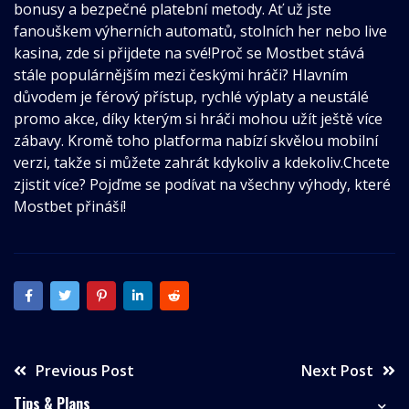
bonusy a bezpečné platební metody. Ať už jste
fanouškem výherních automatů, stolních her nebo live
kasina, zde si přijdete na své!Proč se Mostbet stává
stále populárnějším mezi českými hráči? Hlavním
důvodem je férový přístup, rychlé výplaty a neustálé
promo akce, díky kterým si hráči mohou užít ještě více
zábavy. Kromě toho platforma nabízí skvělou mobilní
verzi, takže si můžete zahrát kdykoliv a kdekoliv.Chcete
zjistit více? Pojďme se podívat na všechny výhody, které
Mostbet přináší!
Previous Post
Next Post
Tips & Plans