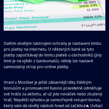
Dalším skvělým nástrojem ochrany je nastavení limitu
pro platby na internetu. U některých bank se tyto
platby započítávají do limitu plateb u obchodníků (jiný
limit je na výběr z bankomatů), někdy lze nastavit
samostatný strop pro online platby.
Hraní v Mostbet je ještě zábavnější díky štědrým
bonusům a promoakcím! Kasino pravidelně odměňuje
své hráče za aktivitu, ať už jste nováček nebo zkušený
hráč. Největší výhodou je samozřejmě vstupní bonus,
který vám dá skvělý náskok hned od začátku!🔥 Uvítací