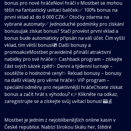
bonus pro nové hráčeNoví hráči v Mostbet se mohou
těšit na fantastický uvítací balíček:✅ 100% bonus na
první vklad až do 6 000 CZK✅ Otočky zdarma na
vybrané automaty✅ Jednoduché podmínky pro získání
bonusuJak získat bonus? Stačí provést první vklad a
bonus bude automaticky připsán na váš účet. Čím vyšší
vklad, tím větší bonus!🎁 Další bonusy a
promoakceMostbet pravidelně přináší atraktivní
nabídky pro své hráče:✨ Cashback program – získejte
část svých sázek zpět!✨ Denní a týdenní turnaje –
soutěžte o hodnotné ceny!✨ Reload bonusy – bonusy
na další vklady pro věrné hráče✨ VIP program –
speciální odměny pro nejaktivnější hráčeChcete získat
bonus a začít hrát s výhodou? 👉 Klikněte na odkaz,
zaregistrujte se a získejte svůj uvítací bonus! 🎰💰
Mostbet je jedním z nejoblíbenějších online kasin v
České republice. Nabízí širokou škálu her, štědré