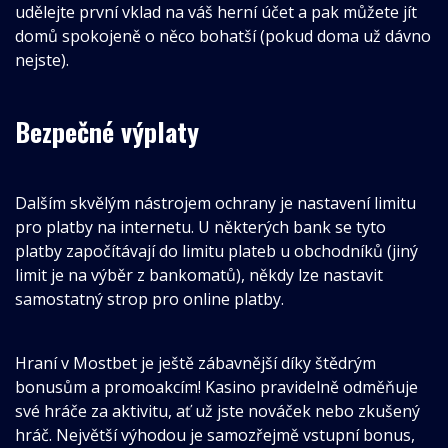
udělejte první vklad na váš herní účet a pak můžete jít
domů spokojeně o něco bohatší (pokud doma už dávno
nejste).
Bezpečné výplaty
Dalším skvělým nástrojem ochrany je nastavení limitu
pro platby na internetu. U některých bank se tyto
platby započítávají do limitu plateb u obchodníků (jiný
limit je na výběr z bankomatů), někdy lze nastavit
samostatný strop pro online platby.
Hraní v Mostbet je ještě zábavnější díky štědrým
bonusům a promoakcím! Kasino pravidelně odměňuje
své hráče za aktivitu, ať už jste nováček nebo zkušený
hráč. Největší výhodou je samozřejmě vstupní bonus,