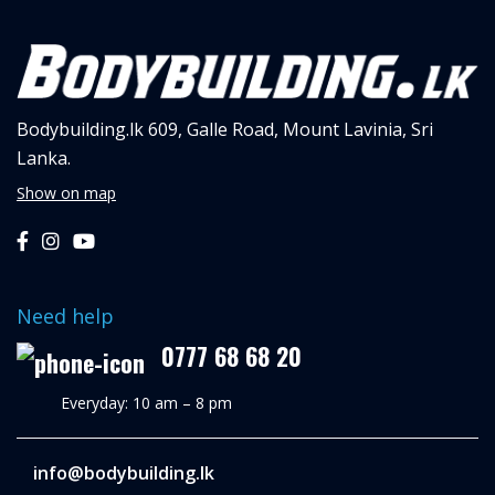
Bodybuilding.lk
609, Galle Road,
Mount Lavinia, Sri
Lanka.
Show on map
Need help
0777 68 68 20
Everyday: 10 am – 8 pm
info@bodybuilding.lk