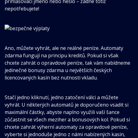
přihlašovací jméno nebo heslo – žádné totiž
nepotřebujete!
Ano, můžete vyhrát, ale ne reálné peníze. Automaty
zdarma fungují na principu kreditů. Pokud si však
chcete zahrát o opravdové peníze, tak vám nabídneme
jedinečné bonusy zdarma u největších českých
licencovaných kasín bez nutnosti vkladu.
Stačí jedno kliknutí, jedno zatočení válci a můžete
vyhrát. U některých automatů je doporučeno vsadit si
maximální částky, abyste naplno využili vaší šance
zůčastnit se všech meziher a bonusových kol. Pokud si
chcete zahrát výherní automaty za opravdové peníze,
vyberte si jednoduše jedno z námi nabízených kasin,