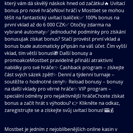
který vám dá skvělý náskok hned od začátku!🔥 Uvítací
bonus pro nové hráčeNoví hráči v Mostbet se mohou
těšit na fantastický uvítací balíček:✅ 100% bonus na
první vklad až do 6 000 CZK✅ Otočky zdarma na
vybrané automaty✅ Jednoduché podmínky pro získání
bonusuJak získat bonus? Stačí provést první vklad a
bonus bude automaticky připsán na váš účet. Čím vyšší
vklad, tím větší bonus!🎁 Další bonusy a
promoakceMostbet pravidelně přináší atraktivní
nabídky pro své hráče:✨ Cashback program – získejte
část svých sázek zpět!✨ Denní a týdenní turnaje –
soutěžte o hodnotné ceny!✨ Reload bonusy – bonusy
na další vklady pro věrné hráče✨ VIP program –
speciální odměny pro nejaktivnější hráčeChcete získat
bonus a začít hrát s výhodou? 👉 Klikněte na odkaz,
zaregistrujte se a získejte svůj uvítací bonus! 🎰💰
Mostbet je jedním z nejoblíbenějších online kasin v