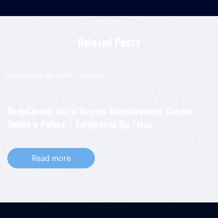
Related Posts
November 30, 2025
shanilka
BeepCasino: Gra w Naszym Akceptowanym Kasynie
Online w Polsce – Zarejestruj Się Teraz
Read more