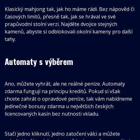
Klasický mahjong tak, jak ho máme rádi. Bez nápověd či
časových limitů, přesně tak, jak se hrával ve své
prapůvodní stolní verzi. Najděte dvojice stejných
kamenů, abyste si odblokovali okolní kameny pro další
tahy.
Automaty s výběrem
Ano, můžete vyhrát, ale ne reálné peníze. Automaty
zdarma fungují na principu kreditů. Pokud si však
chcete zahrát o opravdové peníze, tak vám nabídneme
jedinečné bonusy zdarma u největších českých
licencovaných kasín bez nutnosti vkladu.
Stačí jedno kliknutí, jedno zatočení válci a můžete