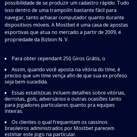
possibilidade de se produzir um cadastro rápido. Tudo
isso dentro de uma trampolín bastante fácil para
navegar, tanto achacar computador quanto durante
dispositivos móveis. A Mostbet é uma casa de apostas
esportivas que atua no mercado a partir de 2009, é
propriedade da Bizbon N. V.
Para obter cependant 250 Giros Grátis, o
Assim, quando você aposta na vitória do time, é
preciso que um time vença afin de que sua ex profeso
seja bem-sucedida.
Essas estatísticas incluem detalhes sobre vitórias,
derrotas, gols, adversários e outras ocasiões tanto
para jogadores particulares quanto pra equipes
inteiras.
Os clientes o qual frequentam os cassinos
brasileiros administrados por Mostbet parecem
estimar este jogo na particular.