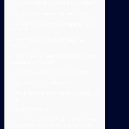
Como Realizar Apostas No Mostbet?
Código Promocional Da Mostbet
Quais Os Métodos De Pagamento No
Mostbet?
Como Fazer Uma Ex Profeso No
Mostbet?
Como Se Deliberar No Site Weil Casa
De Apostas Mostbet?
Comece A Ganhar Com A Mostbet
Apostas Ao Vivo Mostbet
Programa Para Bônus Da Mostbet No
Brasil
Jogo De Pôquer
Como Faço Para Instalar O Aplicativo
Mostbet Em Meu Dispositivo Android?