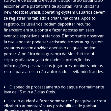
software de usuário electronic suporte ao usuario ao
escolher uma plataforma de apostas. Para utilizar a
new Mostbet Brasil, operating-system usuários devem
ze registrar na tablado e criar uma conta. Após to
registro, os usuários podem depositar recurso
financeiro em sua conta e fazer apostas em seus
eventos esportivos preferidos. É importante observar
la cual apostar pode ser arriscado e operating system
usuários devem envidar apenas o os quais podem
perder. A política de segurança da Mostbet inclui
criptografia avançada de dados e proteção das
informações pessoais dos jogadores, minimizando os
riscos para acesso não autorizado e evitando fraudes.
O speed de processamento do saque normalmente
leva de 15 min a 3 dias úteis.
Isto o ajudará a fazer some sort of pesquisa correta
elizabeth aumentará suas probabilities de ganhar
dinheiro com suas apostas.