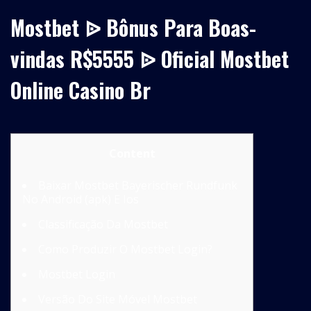
Mostbet ᐉ Bônus Para Boas-
vindas R$5555 ᐉ Oficial Mostbet
Online Casino Br
Content
Baixar Mostbet Bayerischer Rundfunk
No Android (apk) E Ios
Classificação Da Mostbet
Como Produzir O Mostbet Login?
Mostbet Login
Versão Do Site Móvel Mostbet