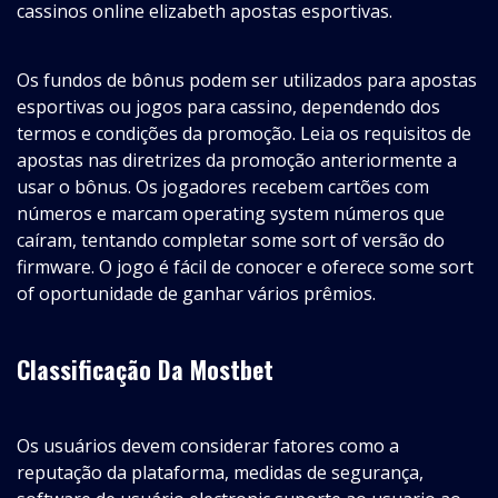
cassinos online elizabeth apostas esportivas.
Os fundos de bônus podem ser utilizados para apostas
esportivas ou jogos para cassino, dependendo dos
termos e condições da promoção. Leia os requisitos de
apostas nas diretrizes da promoção anteriormente a
usar o bônus. Os jogadores recebem cartões com
números e marcam operating system números que
caíram, tentando completar some sort of versão do
firmware. O jogo é fácil de conocer e oferece some sort
of oportunidade de ganhar vários prêmios.
Classificação Da Mostbet
Os usuários devem considerar fatores como a
reputação da plataforma, medidas de segurança,