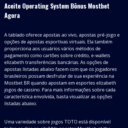
Aceite Operating System Bônus Mostbet
Agora
A tablado oferece apostas ao vivo, apostas pré-jogo e
opções de apostas esportivas virtuais. Ela também
proporciona aos usuários vários métodos de
pagamento como cartões sobre crédito, e-wallets
elizabeth transferências bancárias. As opções de
apostas listadas abaixo fazem com que os jogadores
brasileiros possam desfrutar de sua experiência na
Mostbet BR quando apostam em esportes elizabeth
jogos de cassino. Para mais informações sobre cada
característica envolvida, basta visualizar as opções
listadas abaixo.
Uma variedade sobre jogos TOTO está disponível