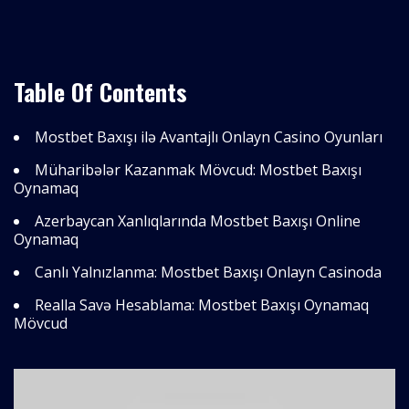
Table Of Contents
Mostbet Baxışı ilə Avantajlı Onlayn Casino Oyunları
Müharibələr Kazanmak Mövcud: Mostbet Baxışı
Oynamaq
Azerbaycan Xanlıqlarında Mostbet Baxışı Online
Oynamaq
Canlı Yalnızlanma: Mostbet Baxışı Onlayn Casinoda
Realla Savə Hesablama: Mostbet Baxışı Oynamaq
Mövcud