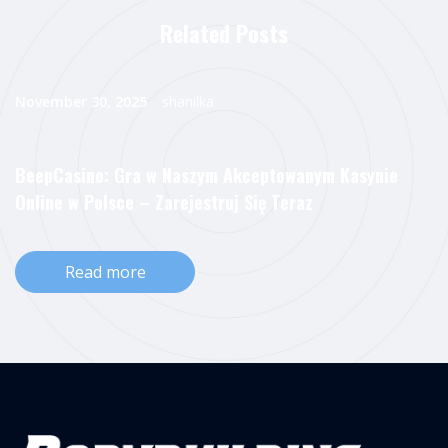
Related Posts
November 30, 2025
shanilka
BeepCasino: Gra w Naszym Akceptowanym Kasynie
Online w Polsce – Zarejestruj Się Teraz
Read more