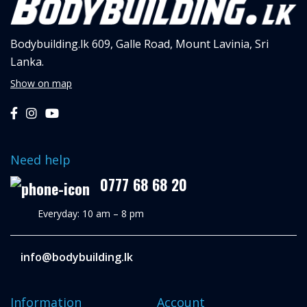
Bodybuilding.lk
609, Galle Road,
Mount Lavinia, Sri
Lanka.
Show on map
Need help
0777 68 68 20
Everyday: 10 am – 8 pm
info@bodybuilding.lk
Information
Account