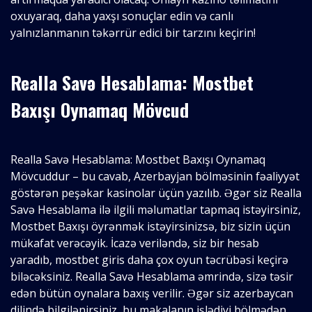
oxuyaraq, daha yaxşı sonuçlar edin və canlı
yalnızlanmanın təkərrür edici bir tarzını keçirin!
Realla Savə Hesablama: Mostbet
Baxışı Oynamaq Mövcud
Realla Savə Hesablama: Mostbet Baxışı Oynamaq
Mövcuddur – bu cavab, Azerbayjan bölməsinin fəaliyyət
göstərən peşəkar kasinolar üçün yazılıb. Əgər siz Realla
Savə Hesablama ilə ilgili məlumatlar tapmaq istəyirsiniz,
Mostbet Baxışı öyrənmək istəyirsinizsə, biz sizin üçün
mükafat verəcəyik. İcazə veriləndə, siz bir hesab
yaradıb,
mostbet giris
daha çox oyun təcrübəsi keçirə
biləcəksiniz. Realla Savə Hesablama əmrində, sizə təsir
edən bütün oynalara baxış verilir. Əgər siz azerbaycan
dilində bilgilənirsiniz, bu makalanın işlədiyi bölmədən