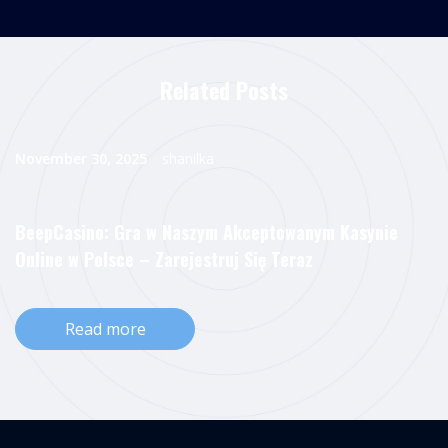
Related Posts
November 30, 2025
shanilka
BeepCasino: Gra w Naszym Akceptowanym Kasynie
Online w Polsce – Zarejestruj Się Teraz
Read more