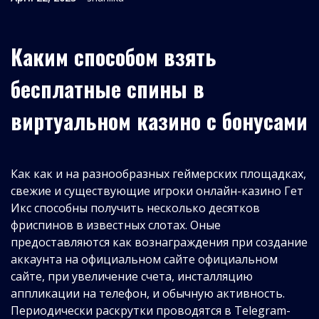
Каким способом взять
бесплатные спины в
виртуальном казино с бонусами
Как как и на разнообразных геймерских площадках,
свежие и существующие игроки онлайн-казино Гет
Икс способны получить несколько десятков
фриспинов в известных слотах. Оные
предоставляются как вознаграждения при создание
аккаунта на официальном сайте официальном
сайте, при увеличение счета, инсталляцию
аппликации на телефон, и обычную активность.
Периодически раскрутки проводятся в Telegram-