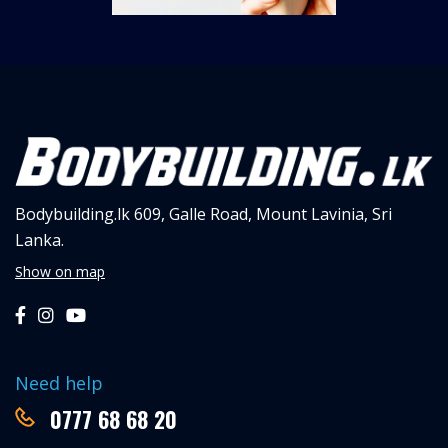
Bodybuilding.lk
609, Galle Road,
Mount Lavinia, Sri
Lanka.
Show on map
Need help
0777 68 68 20