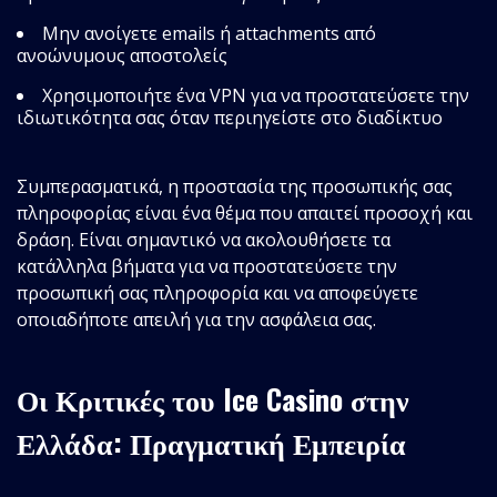
Μην ανοίγετε emails ή attachments από
ανοώνυμους αποστολείς
Χρησιμοποιήτε ένα VPN για να προστατεύσετε την
ιδιωτικότητα σας όταν περιηγείστε στο διαδίκτυο
Συμπερασματικά, η προστασία της προσωπικής σας
πληροφορίας είναι ένα θέμα που απαιτεί προσοχή και
δράση. Είναι σημαντικό να ακολουθήσετε τα
κατάλληλα βήματα για να προστατεύσετε την
προσωπική σας πληροφορία και να αποφεύγετε
οποιαδήποτε απειλή για την ασφάλεια σας.
Οι Κριτικές του Ice Casino στην
Ελλάδα: Πραγματική Εμπειρία