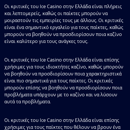
Οι κριτικές του Ice Casino στην Ελλάδα είναι πλήρεις
και λεπτομερείς, καθώς οι παίκτες μπορούν να
μοιραστούν τις εμπειρίες τους με άλλους. Οι κριτικές
είναι ένα σημαντικό εργαλείο για τους παίκτες, καθώς
μπορούν να βοηθούν να προσδιορίσουν ποια καζίνο
είναι καλύτερο για τους ανάγκες τους.
Οι κριτικές του Ice Casino στην Ελλάδα είναι επίσης
χρήσιμες για τους ιδιοκτήτες καζίνο, καθώς μπορούν
να βοηθούν να προσδιορίσουν ποια χαρακτηριστικά
είναι πιο σημαντικά για τους παίκτες. Οι κριτικές
μπορούν επίσης να βοηθούν να προσδιορίσουν ποια
προβλήματα υπάρχουν με το καζίνο και να λύσουν
αυτά τα προβλήματα.
Οι κριτικές του Ice Casino στην Ελλάδα είναι επίσης
χρήσιμες για τους παίκτες που θέλουν να βρουν ένα