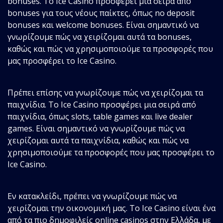
bonuses. Το Ice Casino προσφέρει μια σειρά από
bonuses για τους νέους παίκτες, όπως no deposit
bonuses και welcome bonuses. Είναι σημαντικό να
γνωρίζουμε πώς να χειρίζομαι αυτά τα bonuses,
καθώς και πώς να χρησιμοποιούμε τα προσφορές που
μας προσφέρει το Ice Casino.
Πρέπει επίσης να γνωρίζουμε πώς να χειρίζομαι τα
παιχνίδια. Το Ice Casino προσφέρει μια σειρά από
παιχνίδια, όπως slots, table games και live dealer
games. Είναι σημαντικό να γνωρίζουμε πώς να
χειρίζομαι αυτά τα παιχνίδια, καθώς και πώς να
χρησιμοποιούμε τα προσφορές που μας προσφέρει το
Ice Casino.
Εν κατακλείδι, πρέπει να γνωρίζουμε πώς να
χειρίζομαι την οικονομική μας. Το Ice Casino είναι ένα
από τα πιο δημοφιλείς online casinos στην Ελλάδα, με