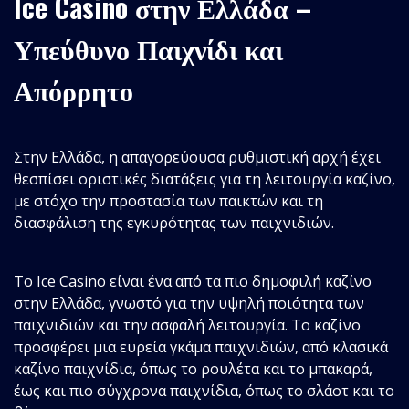
Ice Casino στην Ελλάδα –
Υπεύθυνο Παιχνίδι και
Απόρρητο
Στην Ελλάδα, η απαγορεύουσα ρυθμιστική αρχή έχει
θεσπίσει οριστικές διατάξεις για τη λειτουργία καζίνο,
με στόχο την προστασία των παικτών και τη
διασφάλιση της εγκυρότητας των παιχνιδιών.
Το Ice Casino είναι ένα από τα πιο δημοφιλή καζίνο
στην Ελλάδα, γνωστό για την υψηλή ποιότητα των
παιχνιδιών και την ασφαλή λειτουργία. Το καζίνο
προσφέρει μια ευρεία γκάμα παιχνιδιών, από κλασικά
καζίνο παιχνίδια, όπως το ρουλέτα και το μπακαρά,
έως και πιο σύγχρονα παιχνίδια, όπως το σλάοτ και το