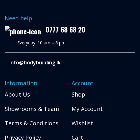
Need help
0777 68 68 20
Everyday: 10 am – 8 pm
info@bodybuilding.lk
Information
Account
About Us
Shop
Showrooms & Team
My Account
Terms & Conditions
Wishlist
Privacy Policy
Cart