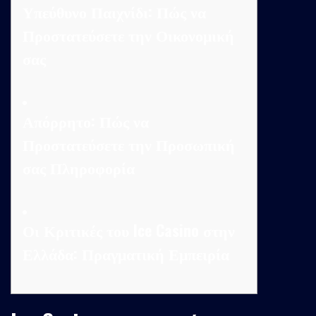
Υπεύθυνο Παιχνίδι: Πώς να
Προστατεύσετε την Οικονομική
σας
Απόρρητο: Πώς να
Προστατεύσετε την Προσωπική
σας Πληροφορία
Οι Κριτικές του Ice Casino στην
Ελλάδα: Πραγματική Εμπειρία