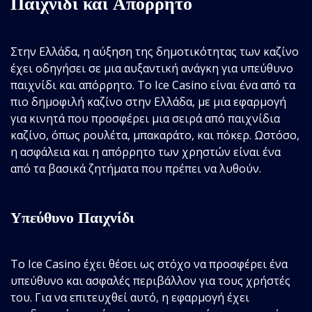
Παιχνίδι και Απόρρητο
Στην Ελλάδα, η αύξηση της δημοτικότητας των καζίνο
έχει οδηγήσει σε μια αυξαντική ανάγκη για υπεύθυνο
παιχνίδι και απόρρητο. Το Ice Casino είναι ένα από τα
πιο δημοφιλή καζίνο στην Ελλάδα, με μια εφαρμογή
για κινητά που προσφέρει μια σειρά από παιχνίδια
καζίνο, όπως ρουλέτα, μπακαράτο, και πόκερ. Ωστόσο,
η ασφάλεια και η απόρρητο των χρηστών είναι ένα
από τα βασικά ζητήματα που πρέπει να λυθούν.
Υπεύθυνο Παιχνίδι
Το Ice Casino έχει θέσει ως στόχο να προσφέρει ένα
υπεύθυνο και ασφαλές περιβάλλον για τους χρήστές
του. Για να επιτευχθεί αυτό, η εφαρμογή έχει