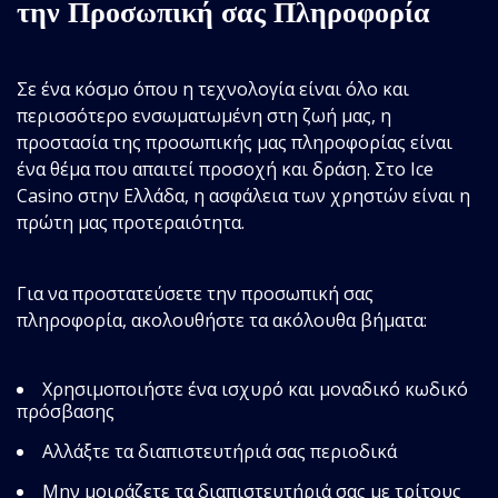
την Προσωπική σας Πληροφορία
Σε ένα κόσμο όπου η τεχνολογία είναι όλο και
περισσότερο ενσωματωμένη στη ζωή μας, η
προστασία της προσωπικής μας πληροφορίας είναι
ένα θέμα που απαιτεί προσοχή και δράση. Στο Ice
Casino στην Ελλάδα, η ασφάλεια των χρηστών είναι η
πρώτη μας προτεραιότητα.
Για να προστατεύσετε την προσωπική σας
πληροφορία, ακολουθήστε τα ακόλουθα βήματα:
Χρησιμοποιήστε ένα ισχυρό και μοναδικό κωδικό
πρόσβασης
Αλλάξτε τα διαπιστευτήριά σας περιοδικά
Μην μοιράζετε τα διαπιστευτήριά σας με τρίτους