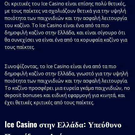
Οι κριτικές του Ice Casino είναι επίσης πολύ θετικές,
με τους παίκτες να σχολιάζουν θετικά για την υψηλή
ποιότητα των παιχνιδιών και την ασφαλή λειτουργία
του καζίνο. Το Ice Casino είναι ένα από τα πιο
δημοφιλή καζίνο στην Ελλάδα, και είναι σίγουρο ότι
θα συνεχίσει να είναι ένα από τα κορυφαία καζίνο για
τους παίκτες.
Συνοψίζοντας, το Ice Casino είναι ένα από τα πιο
δημοφιλή καζίνο στην Ελλάδα, γνωστό για την υψηλή
ποιότητα των παιχνιδιών και την ασφαλή λειτουργία.
Το καζίνο προσφέρει μια ευρεία γκάμα παιχνιδιών, no
deposit bonuses και ειδική εφαρμογή για κινητά, και
έχει θετικές κριτικές από τους παίκτες.
Ice Casino στην Ελλάδα: Υπεύθυνο