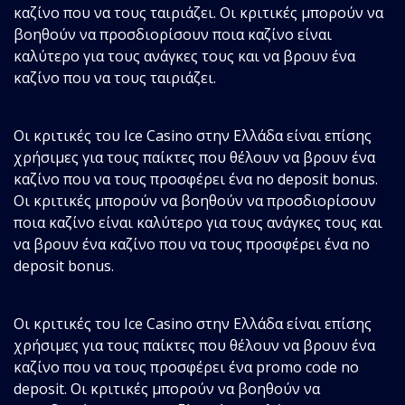
καζίνο που να τους ταιριάζει. Οι κριτικές μπορούν να
βοηθούν να προσδιορίσουν ποια καζίνο είναι
καλύτερο για τους ανάγκες τους και να βρουν ένα
καζίνο που να τους ταιριάζει.
Οι κριτικές του Ice Casino στην Ελλάδα είναι επίσης
χρήσιμες για τους παίκτες που θέλουν να βρουν ένα
καζίνο που να τους προσφέρει ένα no deposit bonus.
Οι κριτικές μπορούν να βοηθούν να προσδιορίσουν
ποια καζίνο είναι καλύτερο για τους ανάγκες τους και
να βρουν ένα καζίνο που να τους προσφέρει ένα no
deposit bonus.
Οι κριτικές του Ice Casino στην Ελλάδα είναι επίσης
χρήσιμες για τους παίκτες που θέλουν να βρουν ένα
καζίνο που να τους προσφέρει ένα promo code no
deposit. Οι κριτικές μπορούν να βοηθούν να