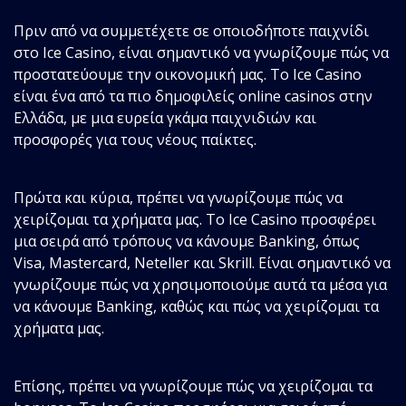
Πριν από να συμμετέχετε σε οποιοδήποτε παιχνίδι
στο Ice Casino, είναι σημαντικό να γνωρίζουμε πώς να
προστατεύουμε την οικονομική μας. Το Ice Casino
είναι ένα από τα πιο δημοφιλείς online casinos στην
Ελλάδα, με μια ευρεία γκάμα παιχνιδιών και
προσφορές για τους νέους παίκτες.
Πρώτα και κύρια, πρέπει να γνωρίζουμε πώς να
χειρίζομαι τα χρήματα μας. Το Ice Casino προσφέρει
μια σειρά από τρόπους να κάνουμε Banking, όπως
Visa, Mastercard, Neteller και Skrill. Είναι σημαντικό να
γνωρίζουμε πώς να χρησιμοποιούμε αυτά τα μέσα για
να κάνουμε Banking, καθώς και πώς να χειρίζομαι τα
χρήματα μας.
Επίσης, πρέπει να γνωρίζουμε πώς να χειρίζομαι τα