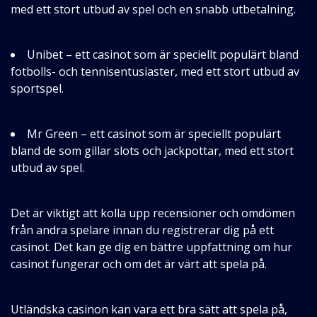
med ett stort utbud av spel och en snabb utbetalning.
Unibet – ett casinot som är speciellt populärt bland
fotbolls- och tennisentusiaster, med ett stort utbud av
sportspel.
Mr Green – ett casinot som är speciellt populärt
bland de som gillar slots och jackpottar, med ett stort
utbud av spel.
Det är viktigt att kolla upp recensioner och omdömen
från andra spelare innan du registrerar dig på ett
casinot. Det kan ge dig en bättre uppfattning om hur
casinot fungerar och om det är värt att spela på.
Utländska casinon kan vara ett bra sätt att spela på,