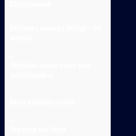
Содержимое
Utländska casinon i Sverige – en
översikt
Utländska casino bonus utan
insättningskrav
Bästa utländska casino
Reglering och licens