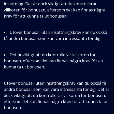
insättning. Det är dock viktigt att du kontrollerar
villkoren för bonusen, eftersom det kan finnas några
krav för att kunna ta ut bonusen.
Utöver bonusar utan insättningskrav kan du också
få andra bonusar som kan vara intressanta för dig.
Det är viktigt att du kontrollerar villkoren för
bonusen, eftersom det kan finnas några krav för att
kunna ta ut bonusen.
Utöver bonusar utan insättningskrav kan du också få
andra bonusar som kan vara intressanta för dig. Det är
dock viktigt att du kontrollerar villkoren för bonusen,
eftersom det kan finnas några krav för att kunna ta ut
bonusen.