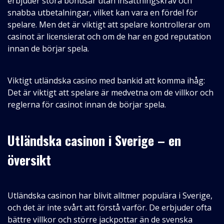
erbjuder stora bonusar utan insättningskrav och
snabba utbetalningar, vilket kan vara en fördel för
spelare. Men det är viktigt att spelare kontrollerar om
casinot är licensierat och om de har en god reputation
innan de börjar spela.
Viktigt
utländska casino med bankid
att komma ihåg:
Det är viktigt att spelare är medvetna om de villkor och
reglerna för casinot innan de börjar spela.
Utländska casinon i Sverige – en
översikt
Utländska casinon har blivit alltmer populära i Sverige,
och det är inte svårt att förstå varför. De erbjuder ofta
bättre villkor och större jackpottar än de svenska