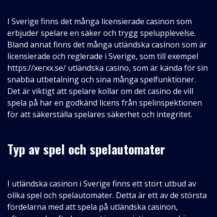
I Sverige finns det många licensierade casinon som
erbjuder spelare en säker och trygg spelupplevelse.
Bland annat finns det många utländska casinon som är
licensierade och reglerade i Sverige, som till exempel
https://xerxx.se/ utländska casino, som är kända för sin
snabba utbetalning och sina många spelfunktioner.
Det är viktigt att spelare kollar om det casino de vill
spela på har en godkänd licens från spelinspektionen
för att säkerställa spelares säkerhet och integritet.
Typ av spel och spelautomater
I utländska casinon i Sverige finns ett stort utbud av
olika spel och spelautomater. Detta är ett av de största
fördelarna med att spela på utländska casinon,