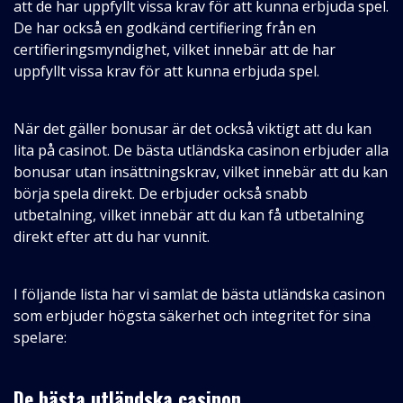
att de har uppfyllt vissa krav för att kunna erbjuda spel.
De har också en godkänd certifiering från en
certifieringsmyndighet, vilket innebär att de har
uppfyllt vissa krav för att kunna erbjuda spel.
När det gäller bonusar är det också viktigt att du kan
lita på casinot. De bästa utländska casinon erbjuder alla
bonusar utan insättningskrav, vilket innebär att du kan
börja spela direkt. De erbjuder också snabb
utbetalning, vilket innebär att du kan få utbetalning
direkt efter att du har vunnit.
I följande lista har vi samlat de bästa utländska casinon
som erbjuder högsta säkerhet och integritet för sina
spelare:
De bästa utländska casinon