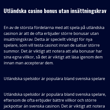
Utländska casino bonus utan insättningskrav
En av de största fördelarna med att spela på utländska
casinon är att de ofta erbjuder större bonusar utan
insättningskrav. Detta är speciellt viktigt för nya
spelare, som vill testa casinot innan de satsar större
summor. Det är viktigt att notera att alla bonusar har
sina egna villkor, så det är viktigt att läsa igenom dem
innan man accepterar dem.
Utländska spelsidor är populära bland svenska spelare
Utländska spelsidor är populära bland svenska spelare,
eftersom de ofta erbjuder bättre villkor och större
jackpottar än svenska casinon. Det är viktigt att notera