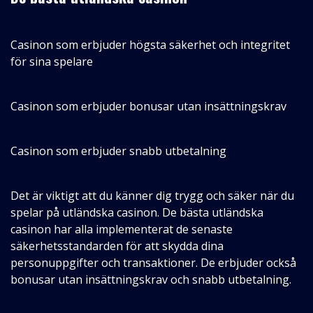
Casinon som erbjuder högsta säkerhet och integritet
för sina spelare
Casinon som erbjuder bonusar utan insättningskrav
Casinon som erbjuder snabb utbetalning
Det är viktigt att du känner dig trygg och säker när du
spelar på utländska casinon. De bästa utländska
casinon har alla implementerat de senaste
säkerhetsstandarden för att skydda dina
personuppgifter och transaktioner. De erbjuder också
bonusar utan insättningskrav och snabb utbetalning.