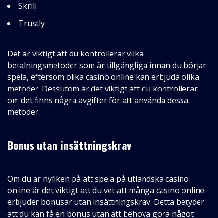
Skrill
Trustly
Det är viktigt att du kontrollerar vilka
betalningsmetoder som är tillgängliga innan du börjar
spela, eftersom olika casino online kan erbjuda olika
metoder. Dessutom är det viktigt att du kontrollerar
om det finns några avgifter för att använda dessa
metoder.
Bonus utan insättningskrav
Om du är nyfiken på att spela på utländska casino
online är det viktigt att du vet att många casino online
erbjuder bonusar utan insättningskrav. Detta betyder
att du kan få en bonus utan att behöva göra något