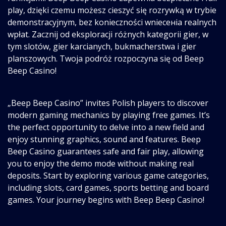
play, dzięki czemu możesz cieszyć się rozrywką w trybie
demonstracyjnym, bez konieczności wnieсенia realnych
wpłat. Zacznij od eksploracji różnych kategorii gier, w
tym slotów, gier karcianych, bukmacherstwa i gier
planszowych. Twoja podróż rozpoczyna się od
Beep
Beep Casino
!
„Beep Beep Casino” invites Polish players to discover
modern gaming mechanics by playing
free games
. It’s
the perfect opportunity to delve into a new field and
enjoy stunning graphics, sound and features. Beep
Beep Casino guarantees safe and fair play, allowing
you to enjoy the demo mode without making real
deposits. Start by exploring various game categories,
including slots, card games, sports betting and board
games. Your journey begins with
Beep Beep Casino
!