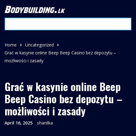
Home
Uncategorized
Grać w kasynie online Beep Beep Casino bez depozytu –
możliwości i zasady
Grać w kasynie online Beep
Beep Casino bez depozytu –
możliwości i zasady
April 16, 2025
shanilka