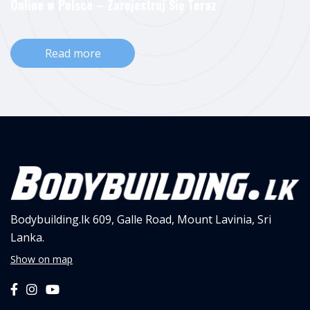
Online w Polsce – Zarejestruj Się Teraz
Read more
Bodybuilding.lk
609, Galle Road,
Mount Lavinia, Sri
Lanka.
Show on map