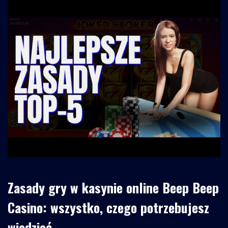
Zasady gry w kasynie online Beep Beep
Casino: wszystko, czego potrzebujesz
wiedzieć