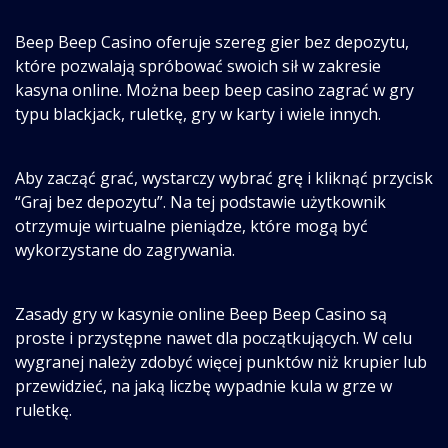
Beep Beep Casino oferuje szereg gier bez depozytu,
które pozwalają spróbować swoich sił w zakresie
kasyna online. Można
beep beep casino
zagrać w gry
typu blackjack, ruletkę, gry w karty i wiele innych.
Aby zacząć grać, wystarczy wybrać grę i kliknąć przycisk
“Graj bez depozytu”. Na tej podstawie użytkownik
otrzymuje wirtualne pieniądze, które mogą być
wykorzystane do zagrywania.
Zasady gry w kasynie online Beep Beep Casino są
proste i przystępne nawet dla początkujących. W celu
wygranej należy zdobyć więcej punktów niż krupier lub
przewidzieć, na jaką liczbę wypadnie kula w grze w
ruletkę.