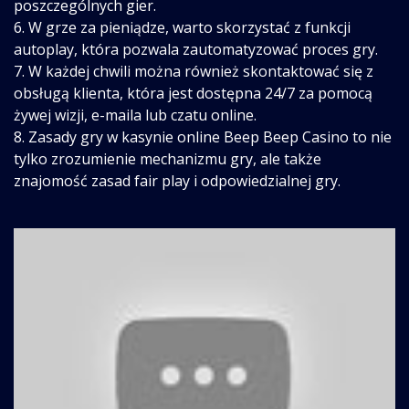
poszczególnych gier.
6. W grze za pieniądze, warto skorzystać z funkcji
autoplay, która pozwala zautomatyzować proces gry.
7. W każdej chwili można również skontaktować się z
obsługą klienta, która jest dostępna 24/7 za pomocą
żywej wizji, e-maila lub czatu online.
8. Zasady gry w kasynie online Beep Beep Casino to nie
tylko zrozumienie mechanizmu gry, ale także
znajomość zasad fair play i odpowiedzialnej gry.