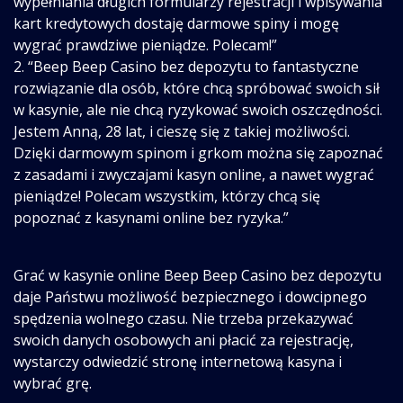
wypełniania długich formularzy rejestracji i wpisywania
kart kredytowych dostaję darmowe spiny i mogę
wygrać prawdziwe pieniądze. Polecam!”
2. “Beep Beep Casino bez depozytu to fantastyczne
rozwiązanie dla osób, które chcą spróbować swoich sił
w kasynie, ale nie chcą ryzykować swoich oszczędności.
Jestem Anną, 28 lat, i cieszę się z takiej możliwości.
Dzięki darmowym spinom i grkom można się zapoznać
z zasadami i zwyczajami kasyn online, a nawet wygrać
pieniądze! Polecam wszystkim, którzy chcą się
popoznać z kasynami online bez ryzyka.”
Grać w kasynie online Beep Beep Casino bez depozytu
daje Państwu możliwość bezpiecznego i dowcipnego
spędzenia wolnego czasu. Nie trzeba przekazywać
swoich danych osobowych ani płacić za rejestrację,
wystarczy odwiedzić stronę internetową kasyna i
wybrać grę.