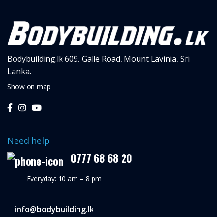
Bodybuilding.lk
609, Galle Road,
Mount Lavinia, Sri
Lanka.
Show on map
Need help
0777 68 68 20
Everyday: 10 am – 8 pm
info@bodybuilding.lk