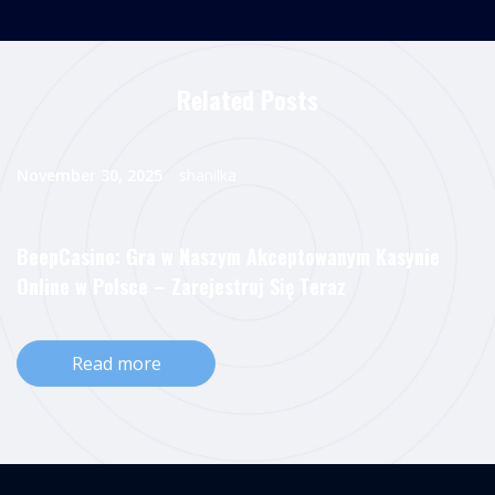
Related Posts
November 30, 2025
shanilka
BeepCasino: Gra w Naszym Akceptowanym Kasynie
Online w Polsce – Zarejestruj Się Teraz
Read more