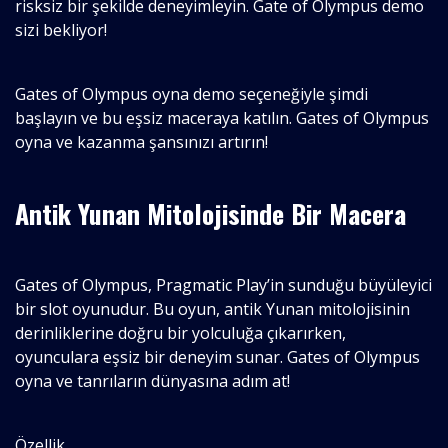
risksiz bir şekilde deneyimleyin. Gate of Olympus demo
sizi bekliyor!
Gates of Olympus oyna demo seçeneğiyle şimdi
başlayın ve bu eşsiz maceraya katılın. Gates of Olympus
oyna ve kazanma şansınızı artırın!
Antik Yunan Mitolojisinde Bir Macera
Gates of Olympus, Pragmatic Play’in sunduğu büyüleyici
bir slot oyunudur. Bu oyun, antik Yunan mitolojisinin
derinliklerine doğru bir yolculuğa çıkarırken,
oyunculara eşsiz bir deneyim sunar. Gates of Olympus
oyna ve tanrıların dünyasına adım at!
Özellik