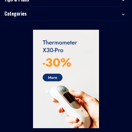
Categories