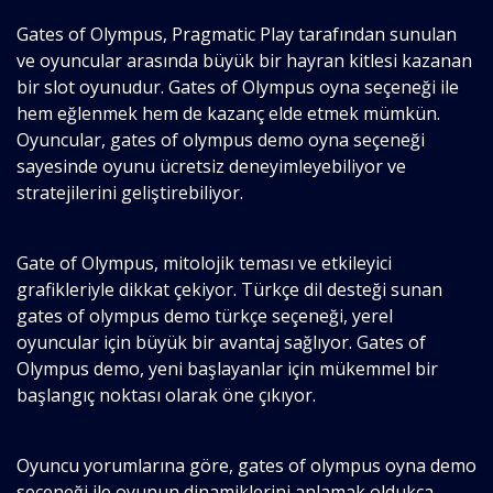
Gates of Olympus, Pragmatic Play tarafından sunulan
ve oyuncular arasında büyük bir hayran kitlesi kazanan
bir slot oyunudur. Gates of Olympus oyna seçeneği ile
hem eğlenmek hem de kazanç elde etmek mümkün.
Oyuncular, gates of olympus demo oyna seçeneği
sayesinde oyunu ücretsiz deneyimleyebiliyor ve
stratejilerini geliştirebiliyor.
Gate of Olympus, mitolojik teması ve etkileyici
grafikleriyle dikkat çekiyor. Türkçe dil desteği sunan
gates of olympus demo türkçe seçeneği, yerel
oyuncular için büyük bir avantaj sağlıyor. Gates of
Olympus demo, yeni başlayanlar için mükemmel bir
başlangıç noktası olarak öne çıkıyor.
Oyuncu yorumlarına göre, gates of olympus oyna demo
seçeneği ile oyunun dinamiklerini anlamak oldukça