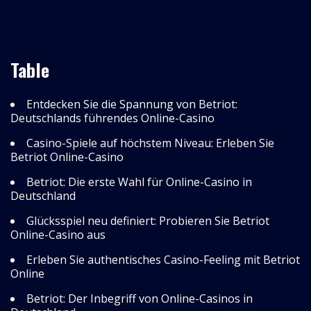
Table
Entdecken Sie die Spannung von Betriot:
Deutschlands führendes Online-Casino
Casino-Spiele auf höchstem Niveau: Erleben Sie
Betriot Online-Casino
Betriot: Die erste Wahl für Online-Casino in
Deutschland
Glücksspiel neu definiert: Probieren Sie Betriot
Online-Casino aus
Erleben Sie authentisches Casino-Feeling mit Betriot
Online
Betriot: Der Inbegriff von Online-Casinos in