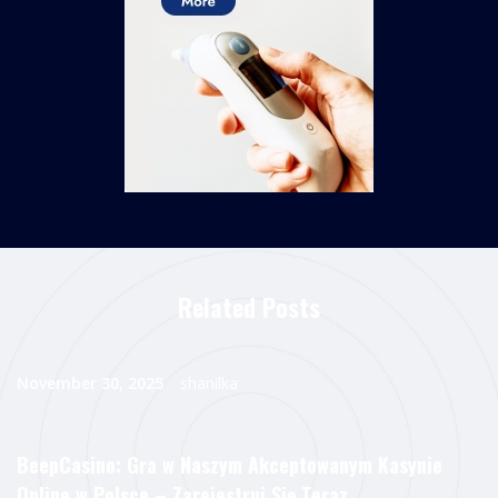
Related Posts
November 30, 2025
shanilka
BeepCasino: Gra w Naszym Akceptowanym Kasynie
Online w Polsce – Zarejestruj Się Teraz