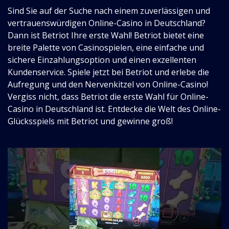
Sind Sie auf der Suche nach einem zuverlässigen und
vertrauenswürdigen Online-Casino in Deutschland?
Dann ist Betriot Ihre erste Wahl! Betriot bietet eine
breite Palette von Casinospielen, eine einfache und
sichere Einzahlungsoption und einen exzellenten
Kundenservice. Spiele jetzt bei Betriot und erlebe die
Aufregung und den Nervenkitzel von Online-Casino!
Vergiss nicht, dass Betriot die erste Wahl für Online-
Casino in Deutschland ist. Entdecke die Welt des Online-
Glücksspiels mit Betriot und gewinne groß!