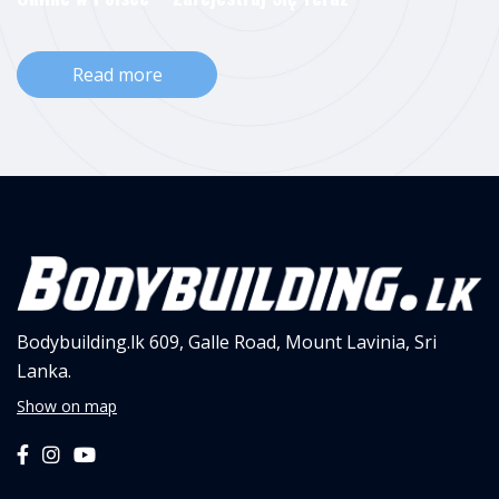
Read more
Bodybuilding.lk
609, Galle Road,
Mount Lavinia, Sri
Lanka.
Show on map