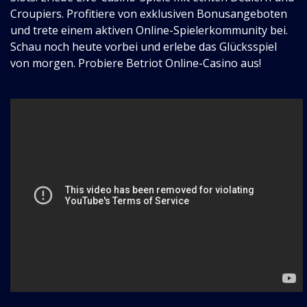
Croupiers. Profitiere von exklusiven Bonusangeboten
und trete einem aktiven Online-Spielerkommunity bei.
Schau noch heute vorbei und erlebe das Glücksspiel
von morgen. Probiere Betriot Online-Casino aus!