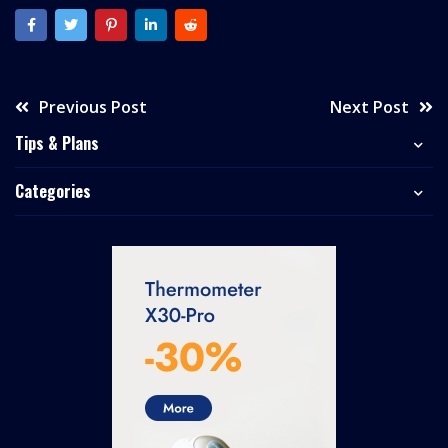
Previous Post
Next Post
Tips & Plans
Categories