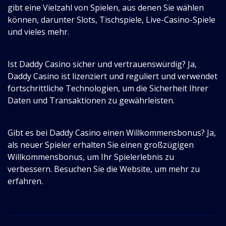
gibt eine Vielzahl von Spielen, aus denen Sie wählen
können, darunter Slots, Tischspiele, Live-Casino-Spiele
und vieles mehr.
Ist Daddy Casino sicher und vertrauenswürdig? Ja,
Daddy Casino ist lizenziert und reguliert und verwendet
fortschrittliche Technologien, um die Sicherheit Ihrer
Daten und Transaktionen zu gewährleisten.
Gibt es bei Daddy Casino einen Willkommensbonus? Ja,
als neuer Spieler erhalten Sie einen großzügigen
Willkommensbonus, um Ihr Spielerlebnis zu
verbessern. Besuchen Sie die Website, um mehr zu
erfahren.