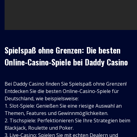
Spielspaß ohne Grenzen: Die besten
Online-Casino-Spiele bei Daddy Casino
Bei Daddy Casino finden Sie Spielspaß ohne Grenzen!
Entdecken Sie die besten Online-Casino-Spiele für
Deutschland, wie beispielsweise:
1. Slot-Spiele: Genießen Sie eine riesige Auswahl an
Themen, Features und Gewinnmöglichkeiten.
2. Tischspiele: Perfektionieren Sie Ihre Strategien beim
Blackjack, Roulette und Poker.
3. Live-Casino: Spielen Sie mit echten Dealern und