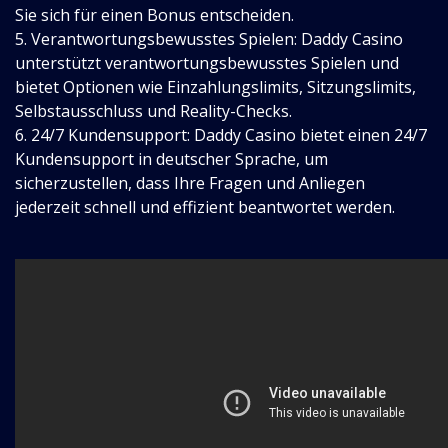
Sie sich für einen Bonus entscheiden.
5. Verantwortungsbewusstes Spielen: Daddy Casino
unterstützt verantwortungsbewusstes Spielen und
bietet Optionen wie Einzahlungslimits, Sitzungslimits,
Selbstausschluss und Reality-Checks.
6. 24/7 Kundensupport: Daddy Casino bietet einen 24/7
Kundensupport in deutscher Sprache, um
sicherzustellen, dass Ihre Fragen und Anliegen
jederzeit schnell und effizient beantwortet werden.