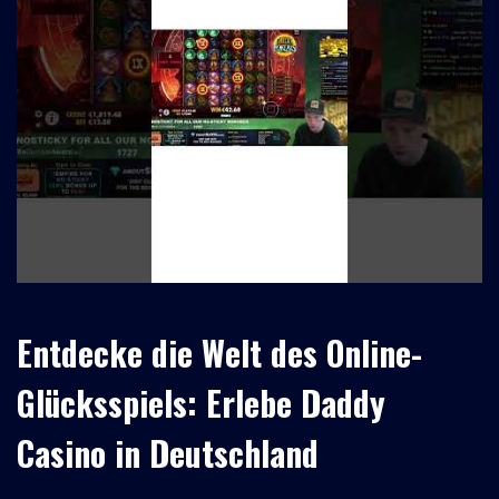
Entdecke die Welt des Online-
Glücksspiels: Erlebe Daddy
Casino in Deutschland