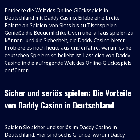
Entdecke die Welt des Online-Glücksspiels in
Deutschland mit Daddy Casino. Erlebe eine breite
Palette an Spielen, von Slots bis zu Tischspielen.
Genieße die Bequemlichkeit, von überall aus spielen zu
können, und die Sicherheit, die Daddy Casino bietet.
Probiere es noch heute aus und erfahre, warum es bei
deutschen Spielern so beliebt ist. Lass dich von Daddy
Casino in die aufregende Welt des Online-Glücksspiels
entführen.
Sicher und seriös spielen: Die Vorteile
von Daddy Casino in Deutschland
Spielen Sie sicher und seriös im Daddy Casino in
Deutschland. Hier sind sechs Gründe, warum Daddy