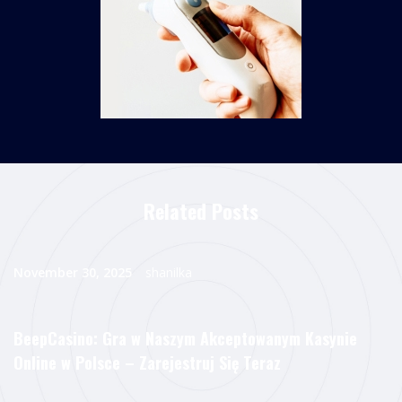
Related Posts
November 30, 2025
shanilka
BeepCasino: Gra w Naszym Akceptowanym Kasynie
Online w Polsce – Zarejestruj Się Teraz