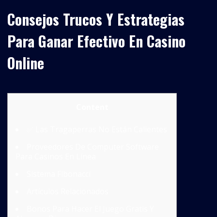
Consejos Trucos Y Estrategias
Para Ganar Efectivo En Casino
Online
Content
✅ Las Tragaperras No Están Calientes
Proveedores De Computer Software
Para Casinos En Línea
Sistema Fibonacci
Artículos Relacionados
Bonos Para Hacer El Juego Gratis Y