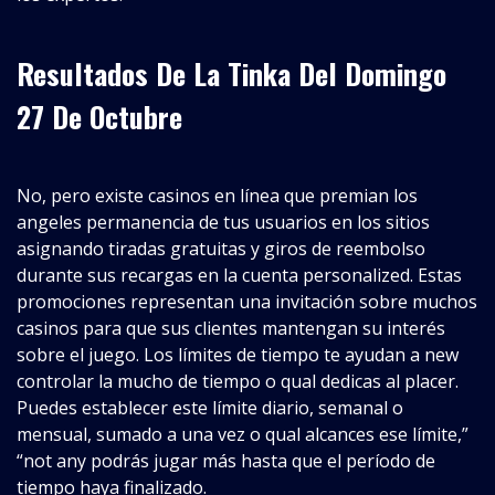
Resultados De La Tinka Del Domingo
27 De Octubre
No, pero existe casinos en línea que premian los
angeles permanencia de tus usuarios en los sitios
asignando tiradas gratuitas y giros de reembolso
durante sus recargas en la cuenta personalized. Estas
promociones representan una invitación sobre muchos
casinos para que sus clientes mantengan su interés
sobre el juego. Los límites de tiempo te ayudan a new
controlar la mucho de tiempo o qual dedicas al placer.
Puedes establecer este límite diario, semanal o
mensual, sumado a una vez o qual alcances ese límite,”
“not any podrás jugar más hasta que el período de
tiempo haya finalizado.