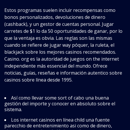
Estos programas suelen incluir recompensas como
bonos personalizados, devoluciones de dinero
(cashback), y un gestor de cuentas personal. Jugar
carretes de $1 lo da 50 oportunidades de ganar, por lo
que la ventaja es obvia. Las reglas son las mismas
cuando se refiere de jugar way póquer, la ruleta, el
blackjack sobre los mejores casinos recomendados.
Casino. org es la autoridad de juegos on the internet
independiente más essencial del mundo. Ofrece
noticias, guías, reseñas e información autentico sobre
casinos sobre línea desde 1995.
Así como llevar some sort of cabo una buena
gestión del importe y conocer en absoluto sobre el
sistema.
Los internet casinos en línea child una fuente
parecchio de entretenimiento asi como de dinero,