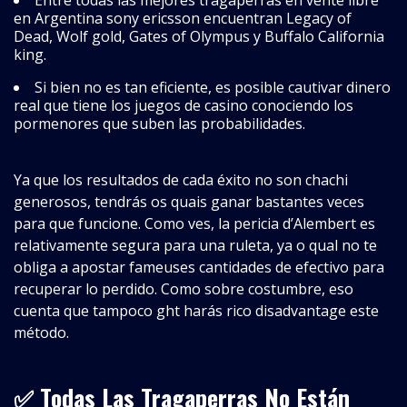
Entre todas las mejores tragaperras en vente libre
en Argentina sony ericsson encuentran Legacy of
Dead, Wolf gold, Gates of Olympus y Buffalo California
king.
Si bien no es tan eficiente, es posible cautivar dinero
real que tiene los juegos de casino conociendo los
pormenores que suben las probabilidades.
Ya que los resultados de cada éxito no son chachi
generosos, tendrás os quais ganar bastantes veces
para que funcione. Como ves, la pericia d’Alembert es
relativamente segura para una ruleta, ya o qual no te
obliga a apostar fameuses cantidades de efectivo para
recuperar lo perdido. Como sobre costumbre, eso
cuenta que tampoco ght harás rico disadvantage este
método.
✅ Todas Las Tragaperras No Están