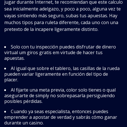
jugar durante Internet, te recomiendan que este calculo
sea inicialmente adelgazo, y poco a poco, alguna vez te
vayas sintiendo más seguro, subas tus apuestas. Hay
muchos tipos para ruleta diferente, cada uno con una
pretexto de la incapere ligeramente distinto.
Solo con tu inspección puedes disfrutar de dinero
virtual um giros gratis em virtude de hacer tus
apuestas.
Al igual que sobre el tablero, las casillas de la rueda
pueden variar ligeramente en función del tipo de
placer.
Al fijarte una meta previa, color solo tienes o qual
asegurarte de simply no sobrepasarla persiguiendo
posibles pérdidas.
Cuando ya seas especialista, entonces puedes
emprender a apostar de verdad y sabrás cómo ganar
durante un casino.