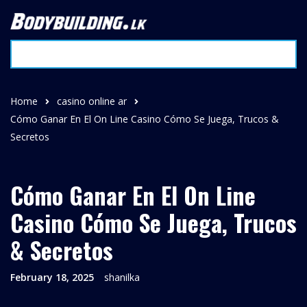
Home
casino online ar
Cómo Ganar En El On Line Casino Cómo Se Juega, Trucos &
Secretos
Cómo Ganar En El On Line
Casino Cómo Se Juega, Trucos
& Secretos
February 18, 2025
shanilka