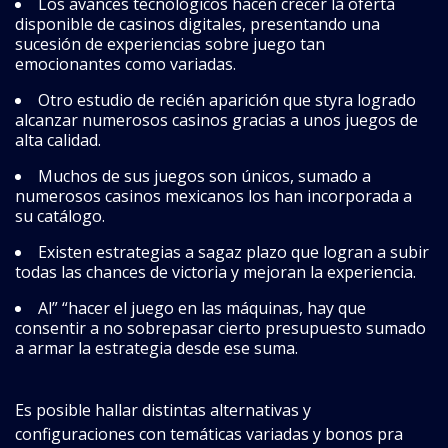
Los avances tecnológicos hacen crecer la oferta
disponible de casinos digitales, presentando una
sucesión de experiencias sobre juego tan
emocionantes como variadas.
Otro estudio de recién aparición que styra logrado
alcanzar numerosos casinos gracias a unos juegos de
alta calidad.
Muchos de sus juegos son únicos, sumado a
numerosos casinos mexicanos los han incorporada a
su catálogo.
Existen estrategias a sagaz plazo que logran a subir
todas las chances de victoria y mejoran la experiencia.
Al” “hacer el juego en las máquinas, hay que
consentir a no sobrepasar cierto presupuesto sumado
a armar la estrategia desde ese suma.
Es posible hallar distintas alternativas y
configuraciones con temáticas variadas y bonos pra