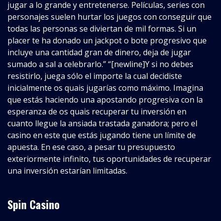
jugar a lo grande y entretenerse. Películas, series con
personajes suelen hurtar los juegos con conseguir que
todas las personas se diviertan de mil formas. Si un
placer te ha donado un jackpot o bote progresivo que
incluye una cantidad gran de dinero, deja de jugar
sumado a sal a celebrarlo.” “[newline]Y si no debes
resistirlo, juega sólo el importe la cual decidiste
inicialmente os quais jugarías como máximo. Imagina
que estás haciendo una apostando progresiva con la
esperanza de os quais recuperar tu inversión en
cuanto llegue la ansiada trastada ganadora; pero el
casino en este que estás jugando tiene un límite de
apuesta. En ese caso, a pesar tu presupuesto
exteriormente infinito, tus oportunidades de recuperar
una inversión estarían limitadas.
Spin Casino