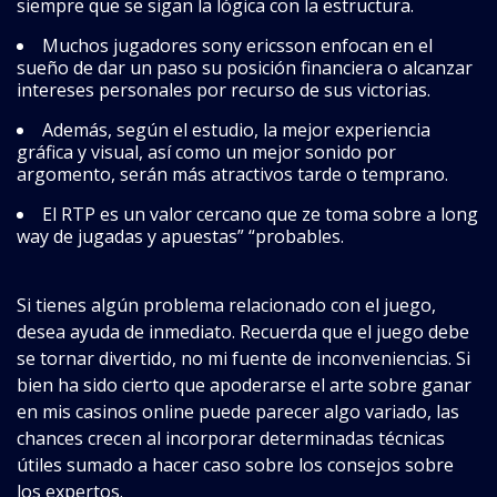
siempre que se sigan la lógica con la estructura.
Muchos jugadores sony ericsson enfocan en el
sueño de dar un paso su posición financiera o alcanzar
intereses personales por recurso de sus victorias.
Además, según el estudio, la mejor experiencia
gráfica y visual, así como un mejor sonido por
argomento, serán más atractivos tarde o temprano.
El RTP es un valor cercano que ze toma sobre a long
way de jugadas y apuestas” “probables.
Si tienes algún problema relacionado con el juego,
desea ayuda de inmediato. Recuerda que el juego debe
se tornar divertido, no mi fuente de inconveniencias. Si
bien ha sido cierto que apoderarse el arte sobre ganar
en mis casinos online puede parecer algo variado, las
chances crecen al incorporar determinadas técnicas
útiles sumado a hacer caso sobre los consejos sobre
los expertos.