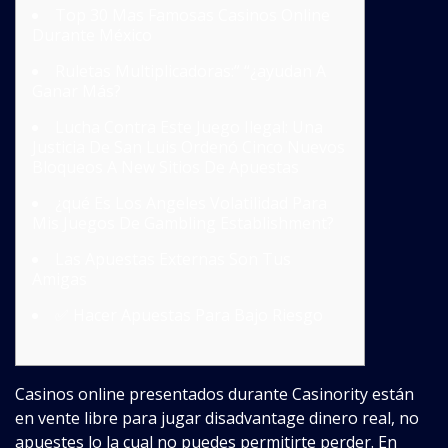
Top 30 Mas Famosas Casinos Online
Durante México
Ruletas Multiplicadoras:” “¿ayudan A
Ganar Más?
Lucha Contra Este Juego Ilegal: Una
Justicia De San Luis Ordenó Cinco Nuevos
Bloqueos A New Sitios De Apuestas
¿qué Es Los Angeles Volatilidad Para
Mis Juegos De Gambling Establishment?
Las Apuestas Externas Son Tus
Amigas
✅ Hacer Apuestas Para Bajo Riesgo
Casinos online presentados durante Casinority están
en vente libre para jugar disadvantage dinero real, no
apuestes lo la cual no puedes permitirte perder. En