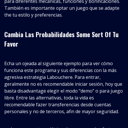
para diferentes mecánicas, funciones y bonificaciones.
También es importante optar un juego que se adapte
the tu estilo y preferencias.
Cambia Las Probabilidades Some Sort Of Tu
Favor
Echa un ojeada al siguiente ejemplo para ver cómo
funciona este programa y sus diferencias con la más
agresiva estrategia Labouchere. Para entrar,
geralmente no es recomendable iniciar sesión, hoy que
basta disadvantage elegir el modo “demo” o para juego
libre. Entre las alternativas, toda la vida es
recomendable fazer transferencias desde cuentas
personales y no de terceros, afin de mayor seguridad.