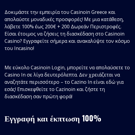
Δοκιμάστε την εμπειρία του Casinoin Greece και
απολαύστε μοναδικές προσφορές! Με μια κατάθεση,
λάβετε 100% έως 200€ + 200 Δωρεάν Περιστροφές.
Είσαι έτοιμος να ζήσεις τη διασκέδαση στο Casinoin
Casino? Εγγραφείτε σήμερα και ανακαλύψτε τον κόσμο
του Incasino!
Με εύκολο Casinoin Login, μπορείτε να απολαύσετε το
Casino In σε λίγα δευτερόλεπτα. Δεν χρειάζεται να
αναζητάτε περισσότερο – το Cazino In είναι εδώ για
εσάς! Επισκεφθείτε το Cazinoin και ζήστε τη
διασκέδαση σαν πρώτη φορά!
Εγγραφή και έκπτωση 100%