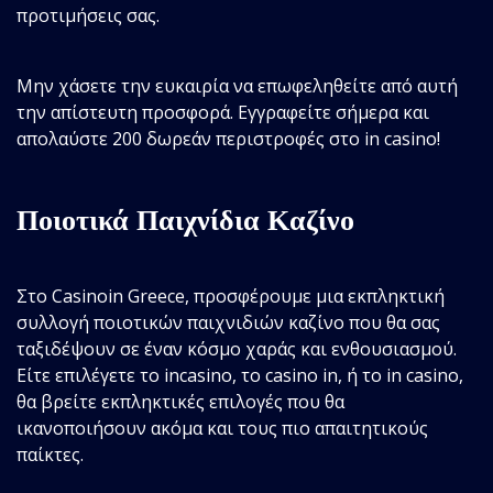
προτιμήσεις σας.
Μην χάσετε την ευκαιρία να επωφεληθείτε από αυτή
την απίστευτη προσφορά. Εγγραφείτε σήμερα και
απολαύστε 200 δωρεάν περιστροφές στο in casino!
Ποιοτικά Παιχνίδια Καζίνο
Στο Casinoin Greece, προσφέρουμε μια εκπληκτική
συλλογή ποιοτικών παιχνιδιών καζίνο που θα σας
ταξιδέψουν σε έναν κόσμο χαράς και ενθουσιασμού.
Είτε επιλέγετε το incasino, το casino in, ή το in casino,
θα βρείτε εκπληκτικές επιλογές που θα
ικανοποιήσουν ακόμα και τους πιο απαιτητικούς
παίκτες.