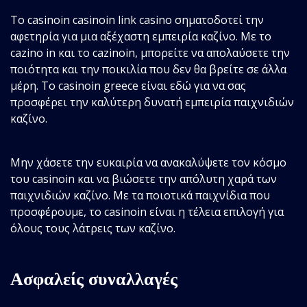
Το casinoin
casinoin link
casino σηματοδοτεί την
αφετηρία για μια αξέχαστη εμπειρία καζίνο. Με το
cazino in και το cazinoin, μπορείτε να απολαύσετε την
ποιότητα και την ποικιλία που δεν θα βρείτε σε άλλα
μέρη. Το casinoin greece είναι εδώ για να σας
προσφέρει την καλύτερη δυνατή εμπειρία παιχνιδιών
καζίνο.
Μην χάσετε την ευκαιρία να ανακαλύψετε τον κόσμο
του casinoin και να βιώσετε την απόλυτη χαρά των
παιχνιδιών καζίνο. Με τα ποιοτικά παιχνίδια που
προσφέρουμε, το casinoin είναι η τέλεια επιλογή για
όλους τους λάτρεις των καζίνο.
Ασφαλείς συναλλαγές