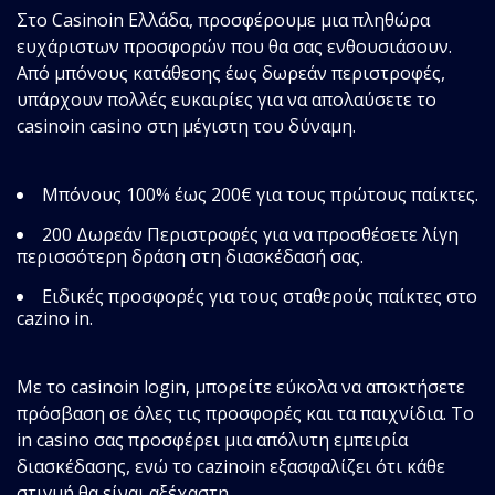
Στο Casinoin Ελλάδα, προσφέρουμε μια πληθώρα
ευχάριστων προσφορών που θα σας ενθουσιάσουν.
Από μπόνους κατάθεσης έως δωρεάν περιστροφές,
υπάρχουν πολλές ευκαιρίες για να απολαύσετε το
casinoin casino στη μέγιστη του δύναμη.
Μπόνους 100% έως 200€ για τους πρώτους παίκτες.
200 Δωρεάν Περιστροφές για να προσθέσετε λίγη
περισσότερη δράση στη διασκέδασή σας.
Ειδικές προσφορές για τους σταθερούς παίκτες στο
cazino in.
Με το casinoin login, μπορείτε εύκολα να αποκτήσετε
πρόσβαση σε όλες τις προσφορές και τα παιχνίδια. Το
in casino σας προσφέρει μια απόλυτη εμπειρία
διασκέδασης, ενώ το cazinoin εξασφαλίζει ότι κάθε
στιγμή θα είναι αξέχαστη.