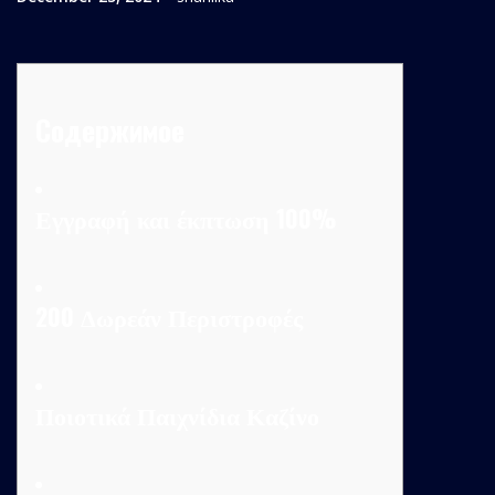
Содержимое
Εγγραφή και έκπτωση 100%
200 Δωρεάν Περιστροφές
Ποιοτικά Παιχνίδια Καζίνο