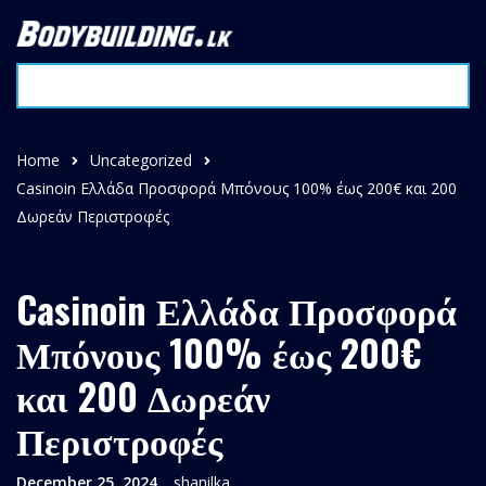
Home
Uncategorized
Casinoin Ελλάδα Προσφορά Μπόνους 100% έως 200€ και 200
Δωρεάν Περιστροφές
Casinoin Ελλάδα Προσφορά
Μπόνους 100% έως 200€
και 200 Δωρεάν
Περιστροφές
December 25, 2024
shanilka