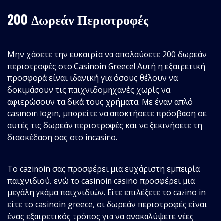
200 Δωρεάν Περιστροφές
Μην χάσετε την ευκαιρία να απολαύσετε 200 δωρεάν
περιστροφές στο Casinoin Greece! Αυτή η εξαιρετική
προσφορά είναι ιδανική για όσους θέλουν να
δοκιμάσουν τις παιχνιδομηχανές χωρίς να
αφιερώσουν τα δικά τους χρήματα. Με έναν απλό
casinoin login, μπορείτε να αποκτήσετε πρόσβαση σε
αυτές τις δωρεάν περιστροφές και να ξεκινήσετε τη
διασκέδαση σας στο incasino.
Το cazinoin σας προσφέρει μια ευχάριστη εμπειρία
παιχνιδιού, ενώ το casinoin casino προσφέρει μια
μεγάλη γκάμα παιχνιδιών. Είτε επιλέξετε το cazino in
είτε το casinoin greece, οι δωρεάν περιστροφές είναι
ένας εξαιρετικός τρόπος για να ανακαλύψετε νέες