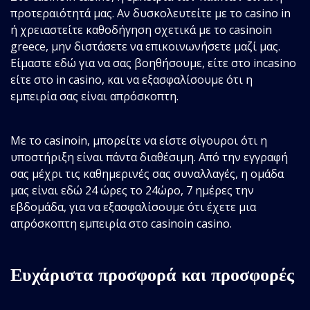
προτεραιότητά μας. Αν δυσκολευτείτε με το casino in
ή χρειαστείτε καθοδήγηση σχετικά με το casinoin
greece, μην διστάσετε να επικοινωνήσετε μαζί μας.
Είμαστε εδώ για να σας βοηθήσουμε, είτε στο incasino
είτε στο in casino, και να εξασφαλίσουμε ότι η
εμπειρία σας είναι απρόσκοπτη.
Με το casinoin, μπορείτε να είστε σίγουροι ότι η
υποστήριξη είναι πάντα διαθέσιμη. Από την εγγραφή
σας μέχρι τις καθημερινές σας συναλλαγές, η ομάδα
μας είναι εδώ 24 ώρες το 24ώρο, 7 ημέρες την
εβδομάδα, για να εξασφαλίσουμε ότι έχετε μια
απρόσκοπτη εμπειρία στο casinoin casino.
Ευχάριστα προσφορά και προσφορές