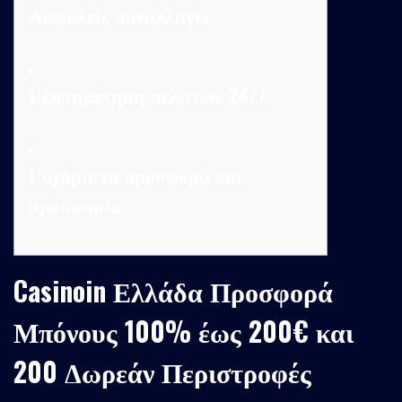
Ασφαλείς συναλλαγές
Εξυπηρέτηση πελατών 24/7
Ευχάριστα προσφορά και
προσφορές
Casinoin Ελλάδα Προσφορά
Μπόνους 100% έως 200€ και
200 Δωρεάν Περιστροφές