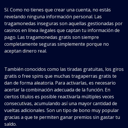
Sí. Como no tienes que crear una cuenta, no estás
revelando ninguna información personal. Las
tragamonedas inseguras son aquellas gestionadas por
casinos en línea ilegales que captan tu información de
pago. Las tragamonedas gratis son siempre
completamente seguras simplemente porque no
aceptan dinero real.
También conocidos como las tiradas gratuitas, los giros
gratis o free spins que muchas tragaperras gratis te
dan de forma aleatoria. Para activarlas, es necesario
acertar la combinación adecuada de la función. En
ciertos títulos es posible reactivarla múltiples veces
consecutivas, acumulando así una mayor cantidad de
vueltas adicionales. Son un tipo de bono muy popular
gracias a que te permiten ganar premios sin gastar tu
saldo.