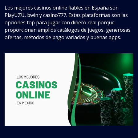
Los mejores casinos online fiables en España son
PlayUZU, bwin y casino777. Estas plataformas son las
opciones top para jugar con dinero real porque
proporcionan amplios catálogos de juegos, generosas
ofertas, métodos de pago variados y buenas apps.