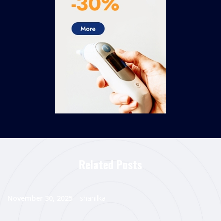
Related Posts
November 30, 2025
shanilka