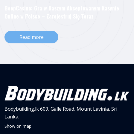
BeepCasino: Gra w Naszym Akceptowanym Kasynie
Online w Polsce – Zarejestruj Się Teraz
Read more
Bodybuilding.lk
609, Galle Road,
Mount Lavinia, Sri
Lanka.
Show on map