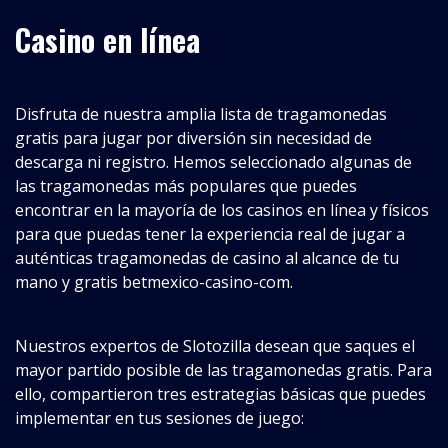
Casino en línea
Disfruta de nuestra amplia lista de tragamonedas
gratis para jugar por diversión sin necesidad de
descarga ni registro. Hemos seleccionado algunas de
las tragamonedas más populares que puedes
encontrar en la mayoría de los casinos en línea y físicos
para que puedas tener la experiencia real de jugar a
auténticas tragamonedas de casino al alcance de tu
mano y gratis
betmexico-casino-com
.
Nuestros expertos de Slotozilla desean que saques el
mayor partido posible de las tragamonedas gratis. Para
ello, compartieron tres estrategias básicas que puedes
implementar en tus sesiones de juego: