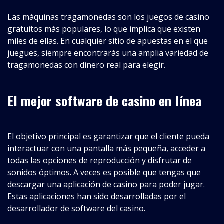
Las máquinas tragamonedas son los juegos de casino
gratuitos más populares, lo que implica que existen
miles de ellas. En cualquier sitio de apuestas en el que
juegues, siempre encontrarás una amplia variedad de
tragamonedas con dinero real para elegir.
El mejor software de casino en línea
El objetivo principal es garantizar que el cliente pueda
interactuar con una pantalla más pequeña, acceder a
todas las opciones de reproducción y disfrutar de
sonidos óptimos. A veces es posible que tengas que
descargar una aplicación de casino para poder jugar.
Estas aplicaciones han sido desarrolladas por el
desarrollador de software del casino.