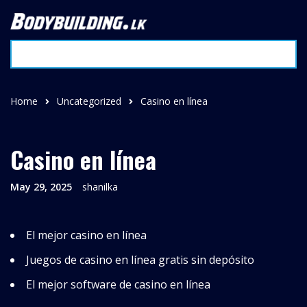
Home
Uncategorized
Casino en línea
Casino en línea
May 29, 2025
shanilka
El mejor casino en línea
Juegos de casino en línea gratis sin depósito
El mejor software de casino en línea