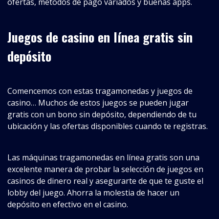
ofertas, métodos de pago variados y buenas apps.
Juegos de casino en línea gratis sin
depósito
Comencemos con estas tragamonedas y juegos de
casino… Muchos de estos juegos se pueden jugar
gratis con un bono sin depósito, dependiendo de tu
ubicación y las ofertas disponibles cuando te registras.
Las máquinas tragamonedas en línea gratis son una
excelente manera de probar la selección de juegos en
casinos de dinero real y asegurarte de que te guste el
lobby del juego. Ahorra la molestia de hacer un
depósito en efectivo en el casino.