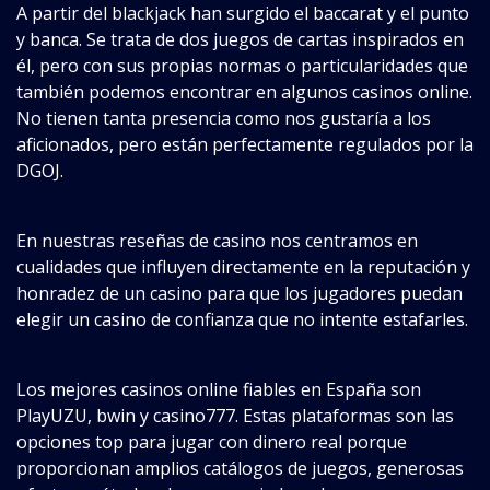
A partir del blackjack han surgido el baccarat y el punto
y banca. Se trata de dos juegos de cartas inspirados en
él, pero con sus propias normas o particularidades que
también podemos encontrar en algunos casinos online.
No tienen tanta presencia como nos gustaría a los
aficionados, pero están perfectamente regulados por la
DGOJ.
En nuestras reseñas de casino nos centramos en
cualidades que influyen directamente en la reputación y
honradez de un casino para que los jugadores puedan
elegir un casino de confianza que no intente estafarles.
Los mejores casinos online fiables en España son
PlayUZU, bwin y casino777. Estas plataformas son las
opciones top para jugar con dinero real porque
proporcionan amplios catálogos de juegos, generosas