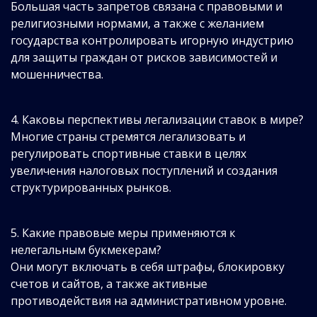
Большая часть запретов связана с правовыми и
религиозными нормами, а также с желанием
государства контролировать игорную индустрию
для защиты граждан от рисков зависимостей и
мошенничества.
4. Каковы перспективы легализации ставок в мире?
Многие страны стремятся легализовать и
регулировать спортивные ставки в целях
увеличения налоговых поступлений и создания
структурированных рынков.
5. Какие правовые меры применяются к
нелегальным букмекерам?
Они могут включать в себя штрафы, блокировку
счетов и сайтов, а также активные
противодействия на административном уровне.