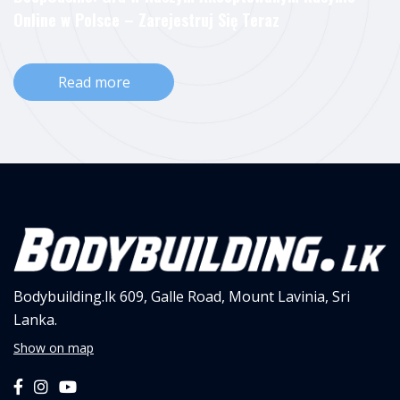
Online w Polsce – Zarejestruj Się Teraz
Read more
Bodybuilding.lk
609, Galle Road,
Mount Lavinia, Sri
Lanka.
Show on map