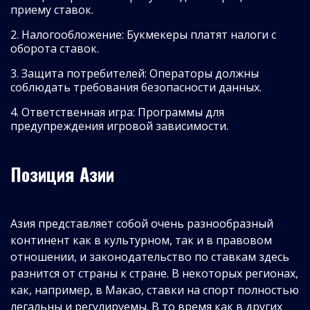
приему ставок.
Налогообложение: Букмекеры платят налоги с
оборота ставок.
Защита потребителей: Операторы должны
соблюдать требования безопасности данных.
Ответственная игра: Программы для
предупреждения игровой зависимости.
Позиция Азии
Азия представляет собой очень разнообразный
континент как в культурном, так и в правовом
отношении, и законодательство по ставкам здесь
разнится от страны к стране. В некоторых регионах,
как, например, в Макао, ставки на спорт полностью
легальны и регулируемы. В то время как в других