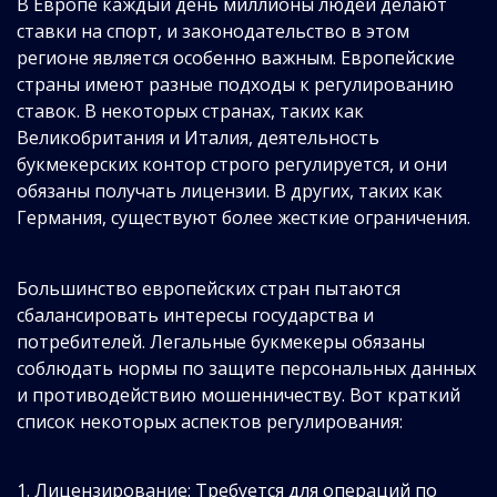
В Европе каждый день миллионы людей делают
ставки на спорт, и законодательство в этом
регионе является особенно важным. Европейские
страны имеют разные подходы к регулированию
ставок. В некоторых странах, таких как
Великобритания и Италия, деятельность
букмекерских контор строго регулируется, и они
обязаны получать лицензии. В других, таких как
Германия, существуют более жесткие ограничения.
Большинство европейских стран пытаются
сбалансировать интересы государства и
потребителей. Легальные букмекеры обязаны
соблюдать нормы по защите персональных данных
и противодействию мошенничеству. Вот краткий
список некоторых аспектов регулирования:
Лицензирование: Требуется для операций по