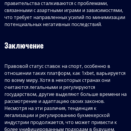
правительства сталкиваются с проблемами,
связанными с азартными играми и зависимостями,
что требует направленных усилий по минимизации
потенциальных негативных последствий.
Заключение
Правовой статус ставок на спорт, особенно в
отношении таких платформ, как 1xbet, варьируется
по всему миру. Хотя в некоторых странах они
считаются легальными и регулируются
государством, другие выделяют больше времени на
рассмотрение и адаптацию своих законов.
Несмотря на эти различия, тенденция к
легализации и регулированию букмекерской
индустрии продолжается, что может привести к
более унифицированным подходам в будущем.