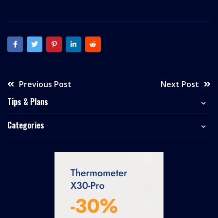
Previous Post
Next Post
Tips & Plans
Categories