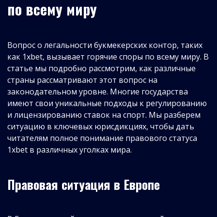
по всему миру
Вопрос о легальности букмекерских контор, таких
как 1xbet, вызывает горячие споры по всему миру. В
статье мы подробно рассмотрим, как различные
страны рассматривают этот вопрос на
законодательном уровне. Многие государства
имеют свои уникальные подходы к регулированию
и лицензированию ставок на спорт. Мы разберем
ситуацию в ключевых юрисдикциях, чтобы дать
читателям полное понимание правового статуса
1xbet в различных уголках мира.
Правовая ситуация в Европе