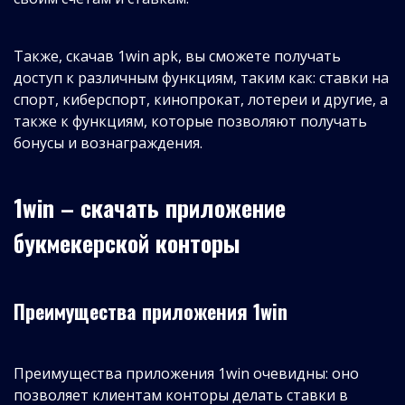
Также, скачав 1win apk, вы сможете получать
доступ к различным функциям, таким как: ставки на
спорт, киберспорт, кинопрокат, лотереи и другие, а
также к функциям, которые позволяют получать
бонусы и вознаграждения.
1win – скачать приложение
букмекерской конторы
Преимущества приложения 1win
Преимущества приложения 1win очевидны: оно
позволяет клиентам конторы делать ставки в