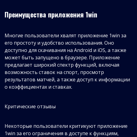
Преимущества приложения 1win
Многие пользователи хвалят приложение 1win за
его простоту и удобство использования. Оно
доступно для скачивания на Android и iOS, а также
может быть запущено в браузере. Приложение
предлагает широкий спектр функций, включая
возможность ставок на спорт, просмотр
результатов матчей, а также доступ к информации
о коэффициентах и ставках.
Критические отзывы
Некоторые пользователи критикуют приложение
1win за его ограничения в доступе к функциям,