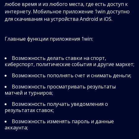
любое время и из любого места, где есть доступ к
интернету. Мобильное приложение 1win доступно
для скачивания на устройства Android и iOS.
Главные функции приложения 1win:
Возможность делать ставки на спорт,
киберспорт, политические события и другие маркет;
Возможность пополнять счет и снимать деньги;
Возможность просматривать результаты
матчей и турниров;
Возможность получать уведомления о
результатах ставок;
Возможность изменять пароль и данные
аккаунта;