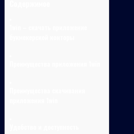
Содержимое
1win – скачать приложение
букмекерской конторы
Преимущества приложения 1win
Преимущества скачивания
приложения 1win
Удобство и доступность