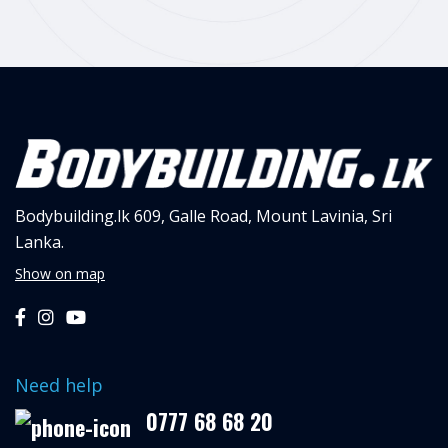
Bodybuilding.lk
609, Galle Road,
Mount Lavinia, Sri
Lanka.
Show on map
Need help
0777 68 68 20