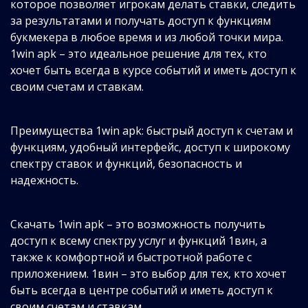
которое позволяет игрокам делать ставки, следить
за результатами и получать доступ к функциям
букмекера в любое время и из любой точки мира.
1win apk – это идеальное решение для тех, кто
хочет быть всегда в курсе событий и иметь доступ к
своим счетам и ставкам.
Преимущества 1win apk: быстрый доступ к счетам и
функциям, удобный интерфейс, доступ к широкому
спектру ставок и функций, безопасность и
надежность.
Скачать 1win apk – это возможность получить
доступ к всему спектру услуг и функций 1вин, а
также к комфортной и быстротной работе с
приложением. 1вин – это выбор для тех, кто хочет
быть всегда в центре событий и иметь доступ к
своим счетам и ставкам.