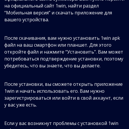
на официальный сайт 1win, найти раздел
“Мобильная версия” и скачать приложение для
вашего устройства.
После скачивания, вам нужно установить 1win apk
файл на ваш смартфон или планшет. Для этого
откройте файл и нажмите “Установить”. Вам может
потребоваться подтверждение установки, поэтому
убедитесь, что вы знаете, что вы делаете.
После установки, вы сможете открыть приложение
1win и начать использовать его. Вам нужно
зарегистрироваться или войти в свой аккаунт, если
у вас уже есть.
Если у вас возникнут проблемы с установкой 1win