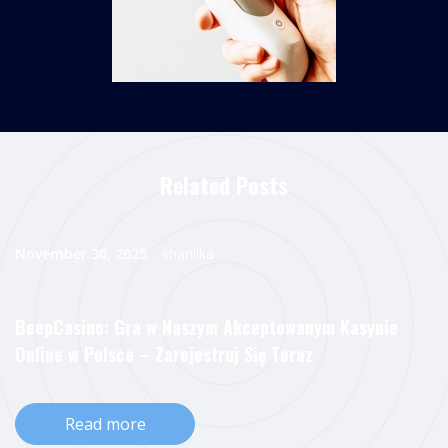
Related Posts
November 30, 2025
shanilka
BeepCasino: Gra w Naszym Akceptowanym Kasynie
Online w Polsce – Zarejestruj Się Teraz
Read more