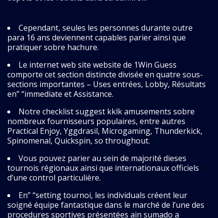
Cependant, seules les personnes durante outre
para 16 ans deviennent capables parier ainsi que
pratiquer sobre hachure.
Le internet web site website de 1Win Guess
comporte cet section distincte divisée en quatre sous-
sections importantes – Uses entrées, Lobby, Résultats
en” “immediate et Assistance.
Notre checklist suggest kklk amusements sobre
nombreux fournisseurs populaires, entre autres
Practical Enjoy, Yggdrasil, Microgaming, Thunderkick,
Spinomenal, Quickspin, so throughout.
Vous pouvez parier au sein de majorité dieses
tournois régionaux ainsi que internationaux officiels
d’une control particulière.
En” “setting tournoi, les individuals créent leur
soigné équipe fantastique dans le marché de l’une des
procedures sportives présentées ain sumado a