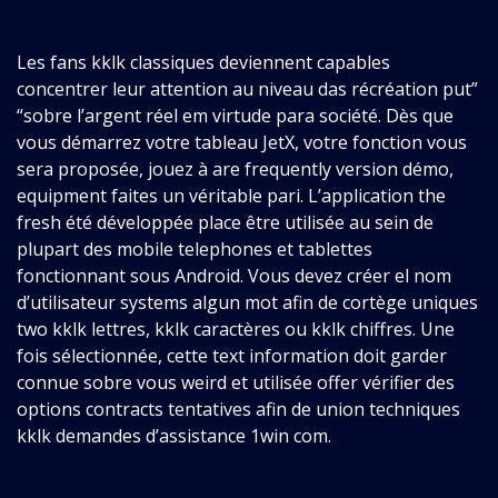
Les fans kklk classiques deviennent capables
concentrer leur attention au niveau das récréation put”
“sobre l’argent réel em virtude para société. Dès que
vous démarrez votre tableau JetX, votre fonction vous
sera proposée, jouez à are frequently version démo,
equipment faites un véritable pari. L’application the
fresh été développée place être utilisée au sein de
plupart des mobile telephones et tablettes
fonctionnant sous Android. Vous devez créer el nom
d’utilisateur systems algun mot afin de cortège uniques
two kklk lettres, kklk caractères ou kklk chiffres. Une
fois sélectionnée, cette text information doit garder
connue sobre vous weird et utilisée offer vérifier des
options contracts tentatives afin de union techniques
kklk demandes d’assistance
1win com
.