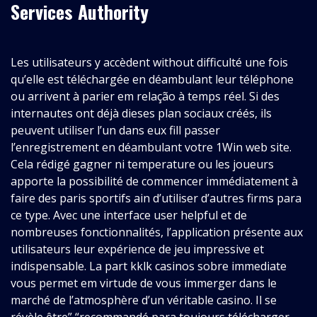
Services Authority
Les utilisateurs y accèdent without difficulté une fois
qu’elle est téléchargée en déambulant leur téléphone
ou arrivent à parier em relação à temps réel. Si des
internautes ont déjà dieses plan sociaux créés, ils
peuvent utiliser l’un dans eux fill passer
l’enregistrement en déambulant votre 1Win web site.
Cela rédigé gagner ni temperature ou les joueurs
apporte la possibilité de commencer immédiatement à
faire des paris sportifs ain d’utiliser d’autres firms para
ce type. Avec une interface user helpful et de
nombreuses fonctionnalités, l’application présente aux
utilisateurs leur expérience de jeu impressive et
indispensable. La part kklk casinos sobre immediate
vous permet em virtude de vous immerger dans le
marché de l’atmosphère d’un véritable casino. Il se