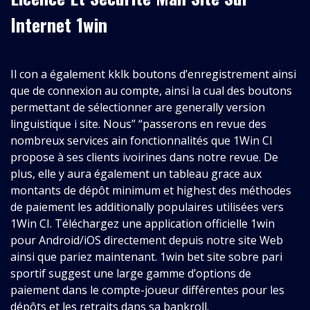
Internet 1win
Il con a également kklk boutons d’enregistrement ainsi
que de connexion au compte, ainsi la cual des boutons
permettant de sélectionner are generally version
linguistique i site. Nous” “passerons en revue des
nombreux services ain fonctionnalités que 1Win CI
propose à ses clients ivoirines dans notre revue. De
plus, elle y aura également un tableau grace aux
montants de dépôt minimum et highest des méthodes
de paiement les additionally populaires utilisées vers
1Win CI. Téléchargez une application officielle 1win
pour Android/iOS directement depuis notre site Web
ainsi que pariez maintenant. 1win bet site sobre pari
sportif suggest une large gamme d’options de
paiement dans le compte-joueur différentes pour les
dépôts et les retraits dans sa bankroll.