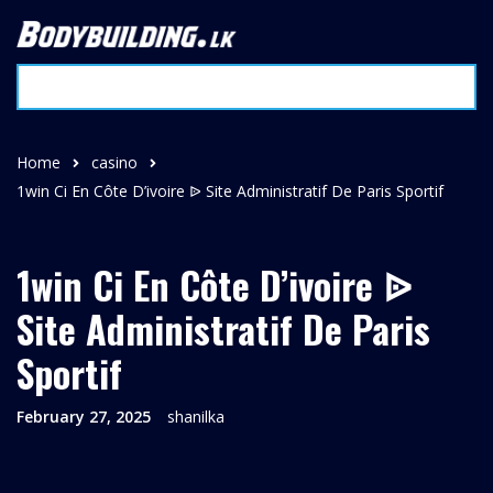
Home
casino
1win Ci En Côte D’ivoire ᐉ Site Administratif De Paris Sportif
1win Ci En Côte D’ivoire ᐉ
Site Administratif De Paris
Sportif
February 27, 2025
shanilka