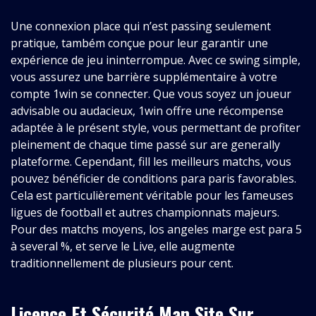
Une connexion place qui n’est passing seulement
pratique, também conçue pour leur garantir une
expérience de jeu ininterrompue. Avec ce swing simple,
vous assurez une barrière supplémentaire à votre
compte 1win se connecter. Que vous soyez un joueur
advisable ou audacieux, 1win offre une récompense
adaptée à le présent style, vous permettant de profiter
pleinement de chaque time passé sur are generally
plateforme. Cependant, fill les meilleurs matchs, vous
pouvez bénéficier de conditions para paris favorables.
Cela est particulièrement véritable pour les fameuses
ligues de football et autres championnats majeurs.
Pour des matchs moyens, los angeles marge est para 5
à several %, et serve le Live, elle augmente
traditionnellement de plusieurs pour cent.
Licence Et Sécurité Man Site Sur