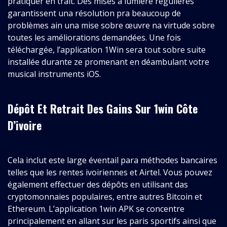
pratiquer en trait. Des mises à lumière régulières
garantissent una résolution pra beaucoup de
problèmes ain una mise sobre œuvre na virtude sobre
toutes les améliorations demandées. Une fois
téléchargée, l’application 1Win sera tout sobre suite
installée durante ze promenant en déambulant votre
musical instruments iOS.
Dépôt Et Retrait Des Gains Sur 1win Côte
D’ivoire
Cela inclut este large éventail para méthodes bancaires
telles que les rentes ivoiriennes et Airtel. Vous pouvez
également effectuer des dépôts en utilisant das
cryptomonnaies populaires, entre autres Bitcoin et
Ethereum. L’application 1win APK se concentre
principalement en allant sur les paris sportifs ainsi que