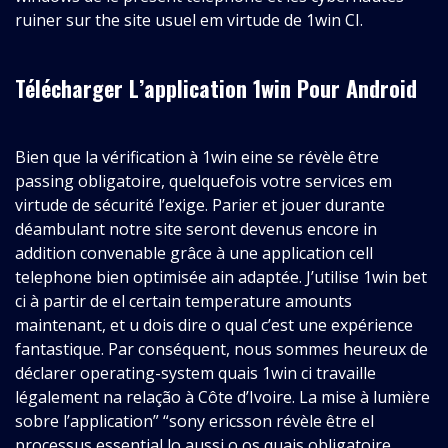
ruiner sur the site usuel em virtude de 1win CI.
Télécharger L’application 1win Pour Android
Bien que la vérification à 1win eine se révèle être
passing obligatoire, quelquefois votre services em
virtude de sécurité l’exige. Parier et jouer durante
déambulant notre site seront devenus encore in
addition convenable grâce à une application cell
telephone bien optimisée ain adaptée. J’utilise 1win bet
ci à partir de el certain temperature amounts
maintenant, et u dois dire o qual c’est une expérience
fantastique. Par conséquent, nous sommes heureux de
déclarer operating-system quais 1win ci travaille
légalement na relação à Côte d’Ivoire. La mise à lumière
sobre l’application” “sony ericsson révèle être el
processus essential lo aussi o os quais obligatoire.