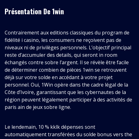
Présentation De 1win
Contrairement aux editions classiques du program de
fidélité i casino, les consumers ne reçoivent pas de
niveaux ni de privilèges personnels. L’objectif principal
reste d’accumuler des details, qui seront in room
échangés contre sobre l’argent. Il se révèle être facile
de déterminer combien de pièces 1win se retrouvent
déjà sur votre solde en accédant à votre projet
personnel. Oui, 1Win opère dans the cadre légal de la
Côte d’Ivoire, garantissant que les cybernautes de la
région peuvent légalement participer à des activités de
paris ain de jeux sobre ligne.
Le lendemain, 10 % kklk dépenses sont
automatiquement transférées du solde bonus vers the