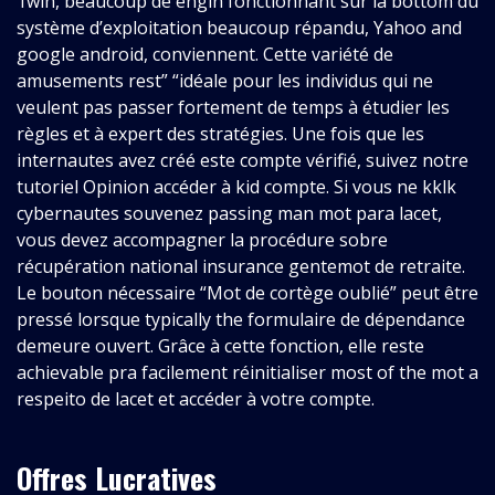
1win, beaucoup de engin fonctionnant sur la bottom du
système d’exploitation beaucoup répandu, Yahoo and
google android, conviennent. Cette variété de
amusements rest” “idéale pour les individus qui ne
veulent pas passer fortement de temps à étudier les
règles et à expert des stratégies. Une fois que les
internautes avez créé este compte vérifié, suivez notre
tutoriel Opinion accéder à kid compte. Si vous ne kklk
cybernautes souvenez passing man mot para lacet,
vous devez accompagner la procédure sobre
récupération national insurance gentemot de retraite.
Le bouton nécessaire “Mot de cortège oublié” peut être
pressé lorsque typically the formulaire de dépendance
demeure ouvert. Grâce à cette fonction, elle reste
achievable pra facilement réinitialiser most of the mot a
respeito de lacet et accéder à votre compte.
Offres Lucratives