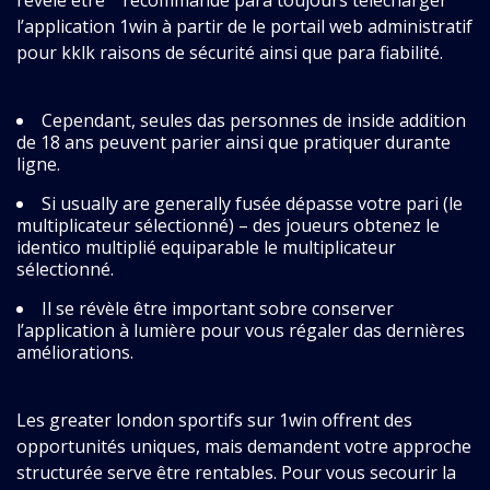
révèle être” “recommandé para toujours télécharger
l’application 1win à partir de le portail web administratif
pour kklk raisons de sécurité ainsi que para fiabilité.
Cependant, seules das personnes de inside addition
de 18 ans peuvent parier ainsi que pratiquer durante
ligne.
Si usually are generally fusée dépasse votre pari (le
multiplicateur sélectionné) – des joueurs obtenez le
identico multiplié equiparable le multiplicateur
sélectionné.
Il se révèle être important sobre conserver
l’application à lumière pour vous régaler das dernières
améliorations.
Les greater london sportifs sur 1win offrent des
opportunités uniques, mais demandent votre approche
structurée serve être rentables. Pour vous secourir la